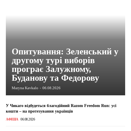
Опитування: Зеленський у
другому турі виборів
програє Залужному,
Буданову та Федорову
Maryna Kavkalo
-
06.08.2026
У Чикаго відбудеться благодійний Razom Freedom Run: усі
кошти – на протезування українців
АФІША
06.08.2026