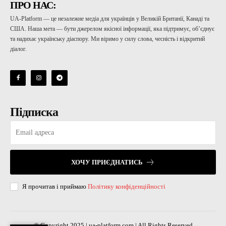
ПРО НАС:
UA-Platform — це незалежне медіа для українців у Великій Британії, Канаді та
США. Наша мета — бути джерелом якісної інформації, яка підтримує, об’єднує
та надихає українську діаспору. Ми віримо у силу слова, чесність і відкритий
діалог.
Підписка
ХОЧУ ПРИЄДНАТИСЬ
Я прочитав і приймаю
Політику конфіденційності
© Copyright 2025 | ua-platform.com | All Rights Reserved