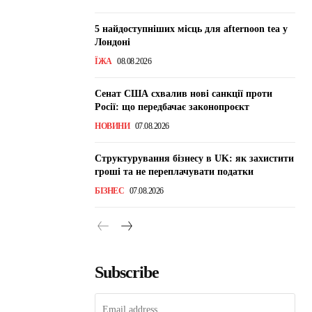
5 найдоступніших місць для afternoon tea у
Лондоні
ЇЖА
08.08.2026
Сенат США схвалив нові санкції проти
Росії: що передбачає законопроєкт
НОВИНИ
07.08.2026
Структурування бізнесу в UK: як захистити
гроші та не переплачувати податки
БІЗНЕС
07.08.2026
Subscribe