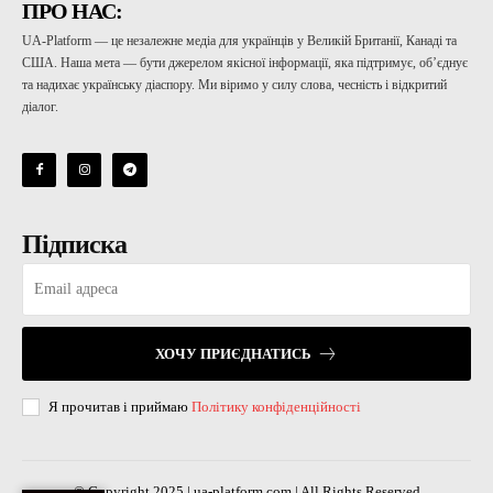
ПРО НАС:
UA-Platform — це незалежне медіа для українців у Великій Британії, Канаді та
США. Наша мета — бути джерелом якісної інформації, яка підтримує, об’єднує
та надихає українську діаспору. Ми віримо у силу слова, чесність і відкритий
діалог.
Підписка
ХОЧУ ПРИЄДНАТИСЬ
Я прочитав і приймаю
Політику конфіденційності
© Copyright 2025 | ua-platform.com | All Rights Reserved