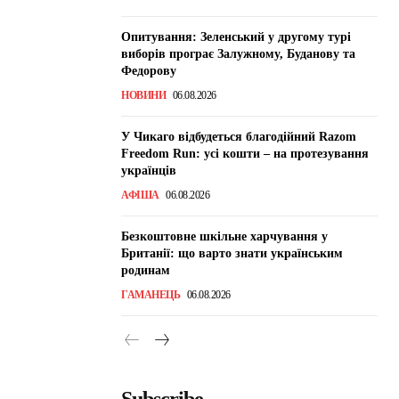
Опитування: Зеленський у другому турі
виборів програє Залужному, Буданову та
Федорову
НОВИНИ
06.08.2026
У Чикаго відбудеться благодійний Razom
Freedom Run: усі кошти – на протезування
українців
АФІША
06.08.2026
Безкоштовне шкільне харчування у
Британії: що варто знати українським
родинам
ГАМАНЕЦЬ
06.08.2026