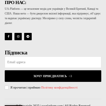
ПРО НАС:
UA-Platform — це незалежне медіа для українців у Великій Британії, Канаді та
США. Наша мета — бути джерелом якісної інформації, яка підтримує, об’єднує
та надихає українську діаспору. Ми віримо у силу слова, чесність і відкритий
діалог.
Підписка
ХОЧУ ПРИЄДНАТИСЬ
Я прочитав і приймаю
Політику конфіденційності
© Copyright 2025 | ua-platform.com | All Rights Reserved