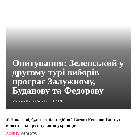
Опитування: Зеленський у
другому турі виборів
програє Залужному,
Буданову та Федорову
Maryna Kavkalo
-
06.08.2026
У Чикаго відбудеться благодійний Razom Freedom Run: усі
кошти – на протезування українців
АФІША
06.08.2026