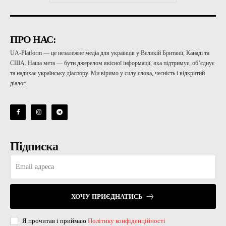
ПРО НАС:
UA-Platform — це незалежне медіа для українців у Великій Британії, Канаді та
США. Наша мета — бути джерелом якісної інформації, яка підтримує, об’єднує
та надихає українську діаспору. Ми віримо у силу слова, чесність і відкритий
діалог.
Підписка
ХОЧУ ПРИЄДНАТИСЬ
Я прочитав і приймаю
Політику конфіденційності