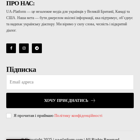
ПРО НАС:
UA-Platform — це незалежне медіа для українців у Великій Британії, Канаді та
США. Наша мета — бути джерелом якісної інформації, яка підтримує, об’єднує
та надихає українську діаспору. Ми віримо у силу слова, чесність і відкритий
діалог.
Підписка
ХОЧУ ПРИЄДНАТИСЬ
Я прочитав і приймаю
Політику конфіденційності
© Copyright 2025 | ua-platform.com | All Rights Reserved