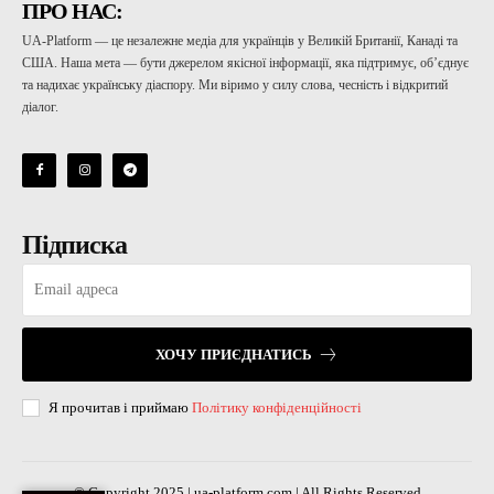
ПРО НАС:
UA-Platform — це незалежне медіа для українців у Великій Британії, Канаді та
США. Наша мета — бути джерелом якісної інформації, яка підтримує, об’єднує
та надихає українську діаспору. Ми віримо у силу слова, чесність і відкритий
діалог.
Підписка
ХОЧУ ПРИЄДНАТИСЬ
Я прочитав і приймаю
Політику конфіденційності
© Copyright 2025 | ua-platform.com | All Rights Reserved