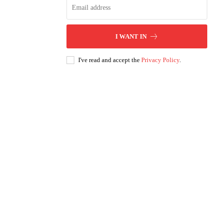
I WANT IN
I've read and accept the
Privacy Policy
.