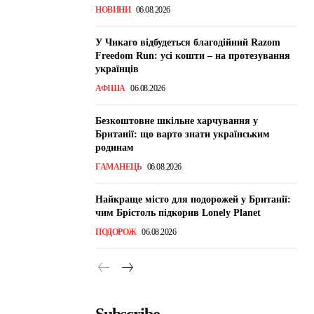
НОВИНИ
06.08.2026
У Чикаго відбудеться благодійний Razom
Freedom Run: усі кошти – на протезування
українців
АФІША
06.08.2026
Безкоштовне шкільне харчування у
Британії: що варто знати українським
родинам
ГАМАНЕЦЬ
06.08.2026
Найкраще місто для подорожей у Британії:
чим Брістоль підкорив Lonely Planet
ПОДОРОЖ
06.08.2026