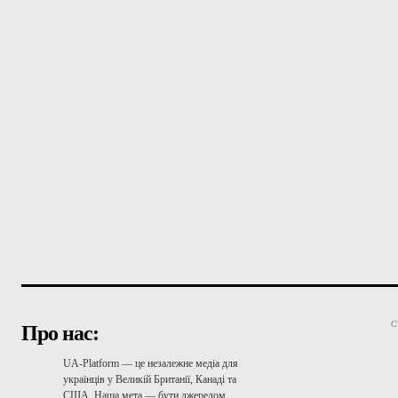
С
Про нас:
UA-Platform — це незалежне медіа для
українців у Великій Британії, Канаді та
США. Наша мета — бути джерелом