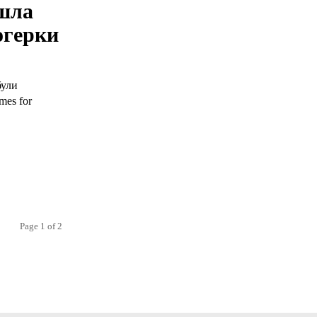
йшла
огерки
були
mes for
Page 1 of 2