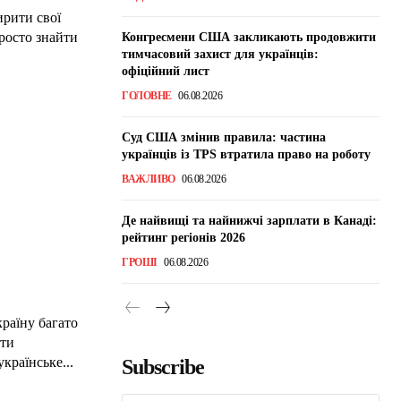
ирити свої
росто знайти
Конгресмени США закликають продовжити
тимчасовий захист для українців:
офіційний лист
ГОЛОВНЕ
06.08.2026
Суд США змінив правила: частина
українців із TPS втратила право на роботу
ВАЖЛИВО
06.08.2026
Де найвищі та найнижчі зарплати в Канаді:
рейтинг регіонів 2026
ГРОШІ
06.08.2026
раїну багато
ати
країнське...
Subscribe