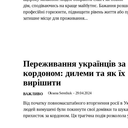
дім, сподіваючись на краще майбутнє. Бажання розш
професійні горизонти, підвищити рівень життя або п
затишне місце для проживання...
Переживання українців за
кордоном: дилеми та як їх
вирішити
Oksana Serediuk
-
29.04.2024
ВАЖЛИВО
Від початку повномасштабного вторгнення росії в Ук
людей вимушені були покинути свої домівки та шук
прихисток за кордоном. Ця трагічна подія розколола у