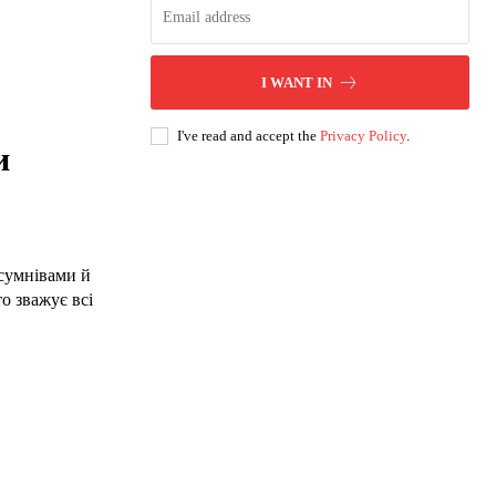
I WANT IN
I've read and accept the
Privacy Policy
.
и
 сумнівами й
о зважує всі