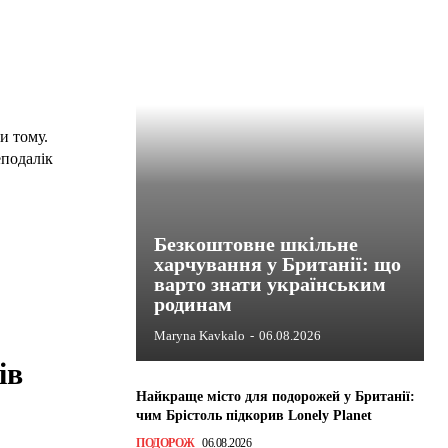
и тому.
еподалік
Безкоштовне шкільне
харчування у Британії: що
варто знати українським
родинам
Maryna Kavkalo
-
06.08.2026
ів
Найкраще місто для подорожей у Британії:
чим Брістоль підкорив Lonely Planet
ПОДОРОЖ
06.08.2026