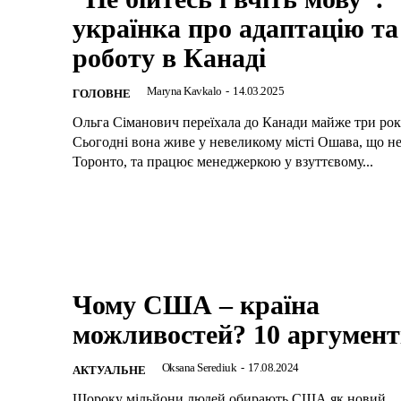
українка про адаптацію та
роботу в Канаді
Maryna Kavkalo
-
14.03.2025
ГОЛОВНЕ
Ольга Сіманович переїхала до Канади майже три рок
Сьогодні вона живе у невеликому місті Ошава, що н
Торонто, та працює менеджеркою у взуттєвому...
Чому США – країна
можливостей? 10 аргумент
Oksana Serediuk
-
17.08.2024
АКТУАЛЬНЕ
Щороку мільйони людей обирають США як новий