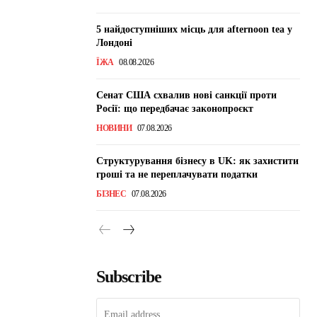
5 найдоступніших місць для afternoon tea у
Лондоні
ЇЖА
08.08.2026
Сенат США схвалив нові санкції проти
Росії: що передбачає законопроєкт
НОВИНИ
07.08.2026
Структурування бізнесу в UK: як захистити
гроші та не переплачувати податки
БІЗНЕС
07.08.2026
Subscribe