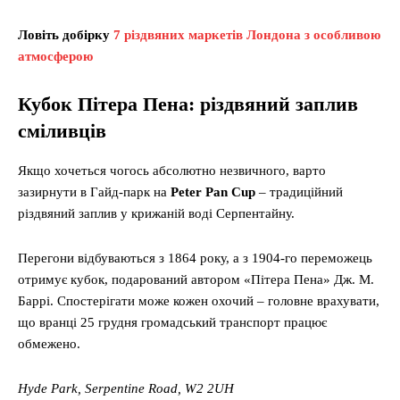
Ловіть добірку
7 різдвяних маркетів Лондона з особливою
атмосферою
Кубок Пітера Пена: різдвяний заплив
сміливців
Якщо хочеться чогось абсолютно незвичного, варто
зазирнути в Гайд-парк на
Peter Pan Cup
– традиційний
різдвяний заплив у крижаній воді Серпентайну.
Перегони відбуваються з 1864 року, а з 1904-го переможець
отримує кубок, подарований автором «Пітера Пена» Дж. М.
Баррі. Спостерігати може кожен охочий – головне врахувати,
що вранці 25 грудня громадський транспорт працює
обмежено.
Hyde Park, Serpentine Road, W2 2UH