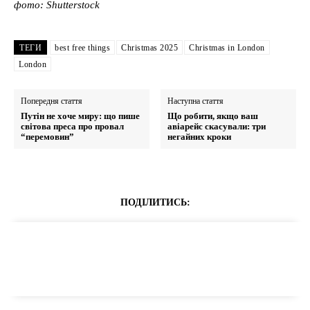
фото: Shutterstock
ТЕГИ
best free things
Christmas 2025
Christmas in London
London
Попередня стаття
Наступна стаття
Путін не хоче миру: що пише
Що робити, якщо ваш
світова преса про провал
авіарейс скасували: три
“перемовин”
негайних кроки
ПОДІЛИТИСЬ: