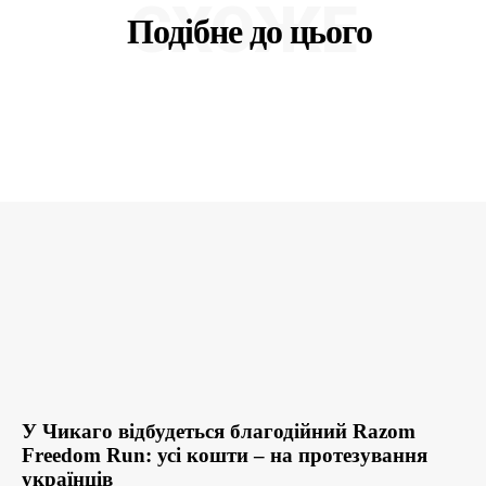
СХОЖЕ
Подібне до цього
У Чикаго відбудеться благодійний Razom
Freedom Run: усі кошти – на протезування
українців