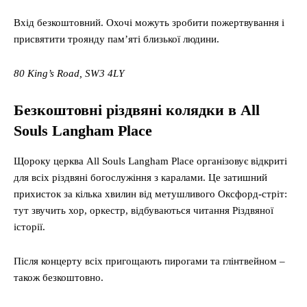
Вхід безкоштовний. Охочі можуть зробити пожертвування і
присвятити троянду пам’яті близької людини.
80 King’s Road, SW3 4LY
Безкоштовні різдвяні колядки в All
Souls Langham Place
Щороку церква All Souls Langham Place організовує відкриті
для всіх різдвяні богослужіння з каралами. Це затишний
прихисток за кілька хвилин від метушливого Оксфорд-стріт:
тут звучить хор, оркестр, відбуваються читання Різдвяної
історії.
Після концерту всіх пригощають пирогами та глінтвейном –
також безкоштовно.