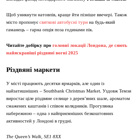
Щоб уникнути натовпів, краще йти пізніше ввечері. Також
місто пропонує
святкові автобусні тури
на будь-який
гаманець – гарна опція поза годинами пік.
Читайте добірку про
головні локації Лондона, де сяють
найяскравіші різдвяні вогні 2025
Різдвяні маркети
У місті працюють десятки ярмарків, але один із
найзатишніших – Southbank Christmas Market. Уздовж Темзи
виростає ціле різдвяне селище з дерев’яних шале, ароматом
смажених каштанів і співом колядників. Прогулянка
набережною – одна з найприємніших безкоштовних
активностей у Лондоні в грудні.
The Queen’s Walk, SE1 8XX