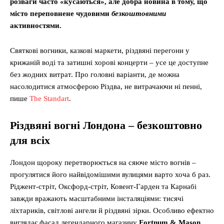
розваги часто «кусаються», але добра новина в тому, що
місто переповнене чудовими
безкоштовними
активностями.
Святкові вогники, казкові маркети, різдвяні перегони у
крижаній воді та затишні хорові концерти – усе це доступне
без жодних витрат. Про головні варіанти, де можна
насолодитися атмосферою Різдва, не витрачаючи ні пенні,
пише
The Standart
.
Різдвяні вогні Лондона – безкоштовно
для всіх
Лондон щороку перетворюється на сяюче місто вогнів –
прогулятися його найвідомішими вулицями варто хоча б раз.
Ріджент-стріт, Оксфорд-стріт, Ковент-Гарден та Карнабі
завжди вражають масштабними інсталяціями: тисячі
ліхтариків, світлові ангели й різдвяні зірки. Особливо ефектно
виглядає фасад легендарного магазину
Fortnum & Mason
.