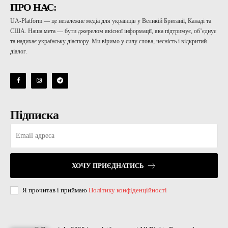
ПРО НАС:
UA-Platform — це незалежне медіа для українців у Великій Британії, Канаді та
США. Наша мета — бути джерелом якісної інформації, яка підтримує, об’єднує
та надихає українську діаспору. Ми віримо у силу слова, чесність і відкритий
діалог.
Підписка
ХОЧУ ПРИЄДНАТИСЬ
Я прочитав і приймаю
Політику конфіденційності