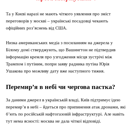
Та у Києві наразі не мають чіткого уявлення про зміст
переговорів у москві – українські посадовці чекають
офіційних роз’яснень від США.
Низка американських медіа з посиланням на джерела у
Білому домі стверджують, що Вашингтон не підтвердив
інформацію кремля про узгодження місця зустрічі між
Трампом і путіним, попри заяву радника путіна Юрія
Ушакова про можливу дату вже наступного тижня.
Перемир’я в небі чи чергова пастка?
За даними джерел в українській владі, Київ підтримує ідею
перемир’я в небі – йдеться про припинення атак дронами, які
б’ють по російській нафтогазовій інфраструктурі. Але навіть
тут нема ясності: москва не дала чіткої відповіді.