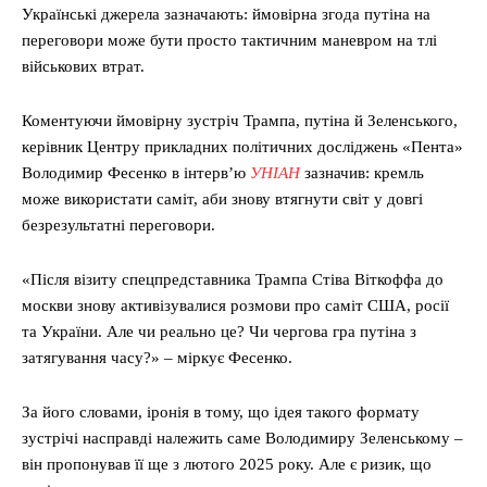
Українські джерела зазначають: ймовірна згода путіна на
переговори може бути просто тактичним маневром на тлі
військових втрат.
Коментуючи ймовірну зустріч Трампа, путіна й Зеленського,
керівник Центру прикладних політичних досліджень «Пента»
Володимир Фесенко в інтерв’ю
УНІАН
зазначив: кремль
може використати саміт, аби знову втягнути світ у довгі
безрезультатні переговори.
«Після візиту спецпредставника Трампа Стіва Віткоффа до
москви знову активізувалися розмови про саміт США, росії
та України. Але чи реально це? Чи чергова гра путіна з
затягування часу?» – міркує Фесенко.
За його словами, іронія в тому, що ідея такого формату
зустрічі насправді належить саме Володимиру Зеленському –
він пропонував її ще з лютого 2025 року. Але є ризик, що