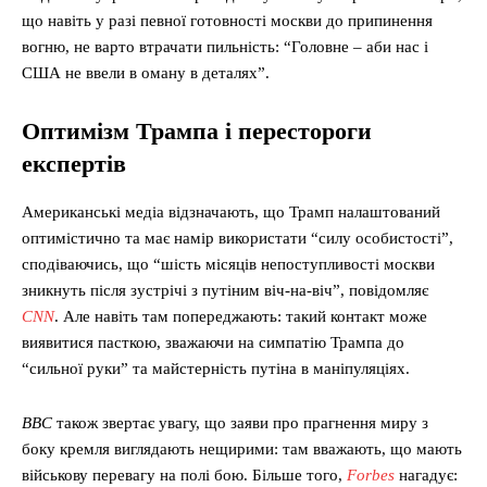
що навіть у разі певної готовності москви до припинення
вогню, не варто втрачати пильність: “Головне – аби нас і
США не ввели в оману в деталях”.
Оптимізм Трампа і перестороги
експертів
Американські медіа відзначають, що Трамп налаштований
оптимістично та має намір використати “силу особистості”,
сподіваючись, що “шість місяців непоступливості москви
зникнуть після зустрічі з путіним віч-на-віч”, повідомляє
CNN
. Але навіть там попереджають: такий контакт може
виявитися пасткою, зважаючи на симпатію Трампа до
“сильної руки” та майстерність путіна в маніпуляціях.
BBC
також звертає увагу, що заяви про прагнення миру з
боку кремля виглядають нещирими: там вважають, що мають
військову перевагу на полі бою. Більше того,
Forbes
нагадує: