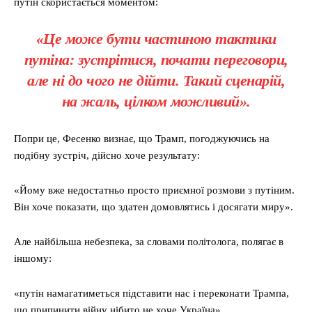
путін скористається моментом:
«Це може бути частиною тактики
путіна: зустрітися, почати переговори,
але ні до чого не дійти. Такий сценарій,
на жаль, цілком можливий».
Попри це, Фесенко визнає, що Трамп, погоджуючись на
подібну зустріч, дійсно хоче результату:
«Йому вже недостатньо просто приємної розмови з путіним.
Він хоче показати, що здатен домовлятись і досягати миру».
Але найбільша небезпека, за словами політолога, полягає в
іншому:
«путін намагатиметься підставити нас і переконати Трампа,
що припинити війну нібито не хоче Україна».