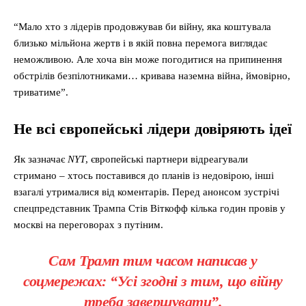
“Мало хто з лідерів продовжував би війну, яка коштувала
близько мільйона жертв і в якій повна перемога виглядає
неможливою. Але хоча він може погодитися на припинення
обстрілів безпілотниками… кривава наземна війна, ймовірно,
триватиме”.
Не всі європейські лідери довіряють ідеї
Як зазначає
NYT
, європейські партнери відреагували
стримано – хтось поставився до планів із недовірою, інші
взагалі утрималися від коментарів. Перед анонсом зустрічі
спецпредставник Трампа Стів Віткофф кілька годин провів у
москві на переговорах з путіним.
Сам Трамп тим часом написав у
соцмережах: “Усі згодні з тим, що війну
треба завершувати”.