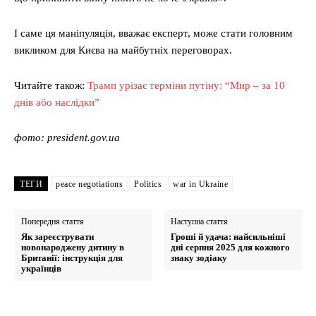
І саме ця маніпуляція, вважає експерт, може стати головним
викликом для Києва на майбутніх переговорах.
Читайте також:
Трамп урізає терміни путіну: “Мир – за 10
днів або наслідки”
фото: president.gov.ua
ТЕГИ
peace negotiations
Politics
war in Ukraine
Попередня стаття
Наступна стаття
Як зареєструвати
Гроші й удача: найсильніші
новонароджену дитину в
дні серпня 2025 для кожного
Британії: інструкція для
знаку зодіаку
українців