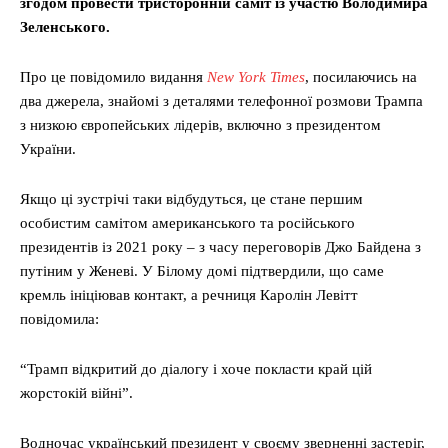
згодом провести тристоронній саміт із участю Володимира
Зеленського.
Про це повідомило видання
New York Times
, посилаючись на
два джерела, знайомі з деталями телефонної розмови Трампа
з низкою європейських лідерів, включно з президентом
України.
Якщо ці зустрічі таки відбудуться, це стане першим
особистим самітом американського та російського
президентів із 2021 року – з часу переговорів Джо Байдена з
путіним у Женеві. У Білому домі підтвердили, що саме
кремль ініціював контакт, а речниця Каролін Левітт
повідомила:
“Трамп відкритий до діалогу і хоче покласти край цій
жорстокій війні”.
Водночас український президент у своєму зверненні застеріг,