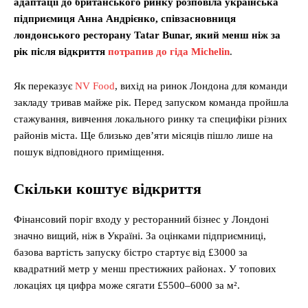
адаптації до британського ринку розповіла українська
підприємиця Анна Андрієнко, співзасновниця
лондонського ресторану Tatar Bunar, який менш ніж за
рік після відкриття
потрапив до гіда Michelin
.
Як переказує
NV Food
, вихід на ринок Лондона для команди
закладу тривав майже рік. Перед запуском команда пройшла
стажування, вивчення локального ринку та специфіки різних
районів міста. Ще близько дев’яти місяців пішло лише на
пошук відповідного приміщення.
Скільки коштує відкриття
Фінансовий поріг входу у ресторанний бізнес у Лондоні
значно вищий, ніж в Україні. За оцінками підприємниці,
базова вартість запуску бістро стартує від £3000 за
квадратний метр у менш престижних районах. У топових
локаціях ця цифра може сягати £5500–6000 за м².