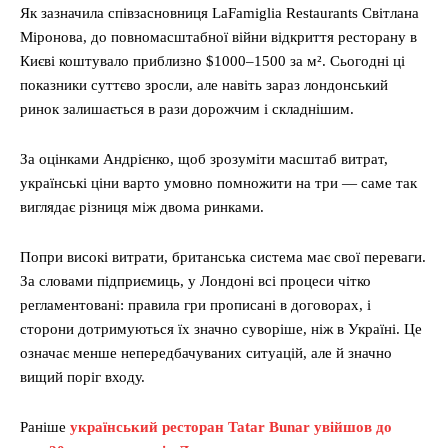
Як зазначила співзасновниця LaFamiglia Restaurants Світлана
Міронова, до повномасштабної війни відкриття ресторану в
Києві коштувало приблизно $1000–1500 за м². Сьогодні ці
показники суттєво зросли, але навіть зараз лондонський
ринок залишається в рази дорожчим і складнішим.
За оцінками Андрієнко, щоб зрозуміти масштаб витрат,
українські ціни варто умовно помножити на три — саме так
виглядає різниця між двома ринками.
Попри високі витрати, британська система має свої переваги.
За словами підприємиць, у Лондоні всі процеси чітко
регламентовані: правила гри прописані в договорах, і
сторони дотримуються їх значно суворіше, ніж в Україні. Це
означає менше непередбачуваних ситуацій, але й значно
вищий поріг входу.
Раніше
український ресторан Tatar Bunar увійшов до