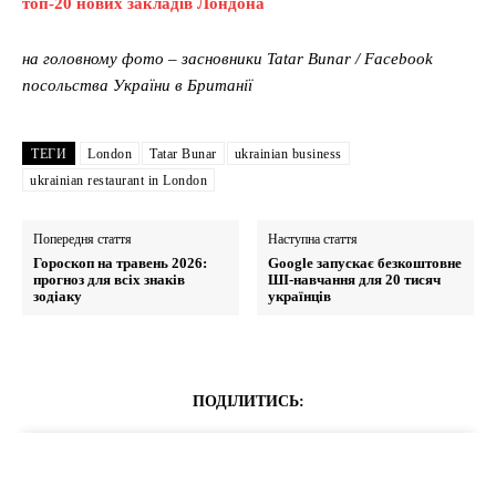
топ-20 нових закладів Лондона
на головному фото – засновники Tatar Bunar / Facebook
посольства України в Британії
ТЕГИ
London
Tatar Bunar
ukrainian business
ukrainian restaurant in London
Попередня стаття
Наступна стаття
Гороскоп на травень 2026:
Google запускає безкоштовне
прогноз для всіх знаків
ШІ-навчання для 20 тисяч
зодіаку
українців
ПОДІЛИТИСЬ: