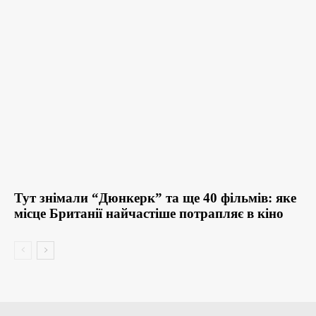
Тут знімали “Дюнкерк” та ще 40 фільмів: яке
місце Британії найчастіше потрапляє в кіно