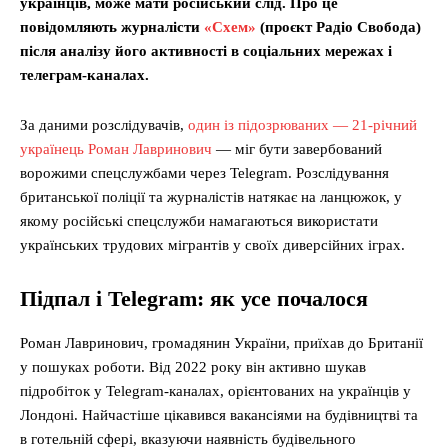
українців, може мати російський слід. Про це
повідомляють журналісти
«Схем»
(проєкт Радіо Свобода)
після аналізу його активності в соціальних мережах і
телеграм-каналах.
За даними розслідувачів,
один із підозрюваних — 21-річний
українець Роман Лавринович
— міг бути завербований
ворожими спецслужбами через Telegram. Розслідування
британської поліції та журналістів натякає на ланцюжок, у
якому російські спецслужби намагаються використати
українських трудових мігрантів у своїх диверсійних іграх.
Підпал і Telegram: як усе почалося
Роман Лавринович, громадянин України, приїхав до Британії
у пошуках роботи. Від 2022 року він активно шукав
підробіток у Telegram-каналах, орієнтованих на українців у
Лондоні. Найчастіше цікавився вакансіями на будівництві та
в готельній сфері, вказуючи наявність будівельного