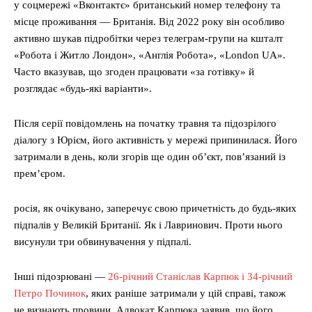
у соцмережі «Вконтактє» британський номер телефону та
місце проживання — Британія. Від 2022 року він особливо
активно шукав підробітки через телеграм-групи на кшталт
«Робота і Житло Лондон», «Англія Робота», «London UA».
Часто вказував, що згоден працювати «за готівку» й
розглядає «будь-які варіанти».
Після серії повідомлень на початку травня та підозрілого
діалогу з Юрієм, його активність у мережі припинилася. Його
затримали в день, коли згорів ще один об’єкт, пов’язаний із
прем’єром.
росія, як очікувано, заперечує свою причетність до будь-яких
підпалів у Великій Британії. Як і Лавринович. Проти нього
висунули три обвинувачення у підпалі.
Інші підозрювані —
26-річний Станіслав Карпюк і 34-річний
Петро Починок
, яких раніше затримали у цій справі, також
не визнають провини. Адвокат Карпюка заявив, що його