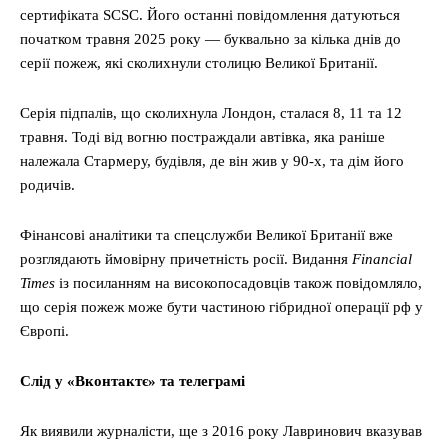
сертифіката SCSC. Його останні повідомлення датуються
початком травня 2025 року — буквально за кілька днів до
серії пожеж, які сколихнули столицю Великої Британії.
Серія підпалів, що сколихнула Лондон, сталася 8, 11 та 12
травня. Тоді від вогню постраждали автівка, яка раніше
належала Стармеру, будівля, де він жив у 90-х, та дім його
родичів.
Фінансові аналітики та спецслужби Великої Британії вже
розглядають ймовірну причетність росії. Видання
Financial
Times
із посиланням на високопосадовців також повідомляло,
що серія пожеж може бути частиною гібридної операції рф у
Європі.
Слід у «Вконтактє» та телеграмі
Як виявили журналісти, ще з 2016 року Лавринович вказував