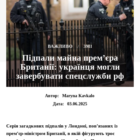
ВАЖЛИВО
ЗМІ
Підпали майна прем’єра
Британії: українця могли
завербувати спецслужби рф
Автор:
Maryna Kavkalo
03.06.2025
Дата:
Серія загадкових підпалів у Лондоні, пов’язаних із
прем’єр-міністром Британії, в якій фігурують троє