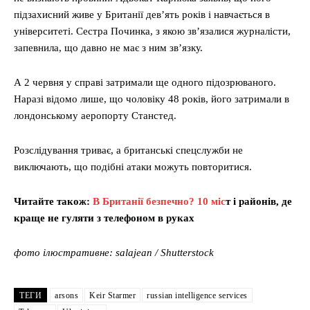
підзахисний живе у Британії дев’ять років і навчається в
університеті. Сестра Починка, з якою зв’язалися журналісти,
запевнила, що давно не має з ним зв’язку.
А 2 червня у справі затримали ще одного підозрюваного.
Наразі відомо лише, що чоловіку 48 років, його затримали в
лондонському аеропорту Станстед.
Розслідування триває, а британські спецслужби не
виключають, що подібні атаки можуть повторитися.
Читайте також:
В Британії безпечно? 10 міс
т і районів, де
краще не гуляти з телефоном в руках
фото ілюстративне: salajean / Shutterstock
ТЕГИ
arsons
Keir Starmer
russian intelligence services