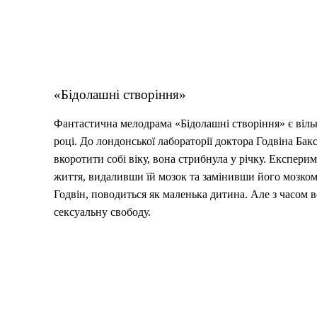
«Бідолашні створіння»
Фантастична мелодрама «Бідолашні створіння» є віл
році. До лондонської лабораторії доктора Годвіна Бак
вкоротити собі віку, вона стрибнула у річку. Експери
життя, видаливши їй мозок та замінивши його мозком ї
Годвін, поводиться як маленька дитина. Але з часом в
сексуальну свободу.