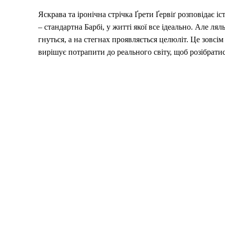
Яскрава та іронічна стрічка Ґрети Ґервіґ розповідає і
– стандартна Барбі, у житті якої все ідеально. Але ля
гнуться, а на стегнах проявляється целюліт. Це зовсім
вирішує потрапити до реального світу, щоб розібрат