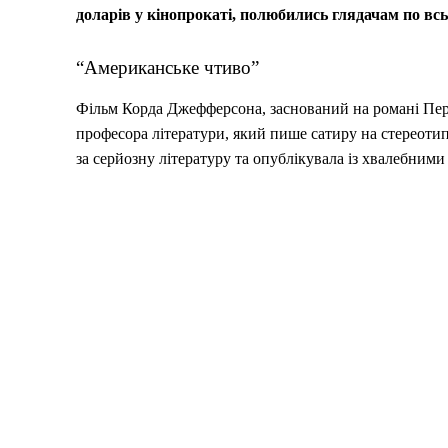
доларів у кінопрокаті, полюбились глядачам по всь
“Американське чтиво”
Фільм Корда Джефферсона, заснований на романі Перс
професора літератури, який пише сатиру на стереотип
за серйозну літературу та опублікувала із хвалебними