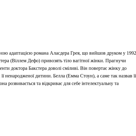
ьною адаптацією романа Аласдера Грея, що вийшов друком у 199
стера (Віллем Дефо) привозять тіло вагітної жінки. Прагнучи
менти доктора Бакстера доволі сміливі. Він повертає жінку до
ї ненародженої дитини. Белла (Емма Стоун), а саме так назвав її
она розвивається та відкриває для себе інтелектуальну та