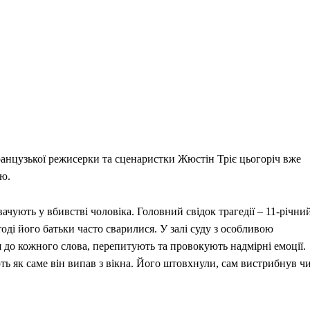
анцузької режисерки та сценаристки Жюстін Тріє цьогоріч вже
ю.
ують у вбивстві чоловіка. Головний свідок трагедії – 11-річни
тоді його батьки часто сварилися. У залі суду з особливою
 до кожного слова, перепитують та провокують надмірні емоції.
ують як саме він випав з вікна. Його штовхнули, сам вистрибнув ч