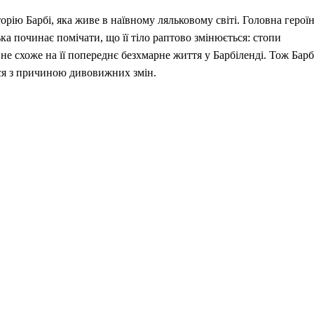
сторію Барбі, яка живе в наївному ляльковому світі. Головна герої
лька починає помічати, що її тіло раптово змінюється: стопи
 не схоже на її попереднє безхмарне життя у Барбіленді. Тож Барб
ися з причиною дивовижних змін.