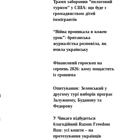
Трамп заборонив “пологовий
туризм” у США: що буде з
громадянством дітей
іммігрантів
“Війна проникала в кожен
урок”: британська
журналістка розповіла, як
вчила українську
Фінансовий гороскоп на
серпень 2026: кому пощастить
із грошима
Опитування: Зеленський у
другому турі виборів програє
й
Залужному, Буданову та
Федорову
У Чикаго відбудеться
и
благодійний Razom Freedom
Run: усі кошти – на
протезування українців