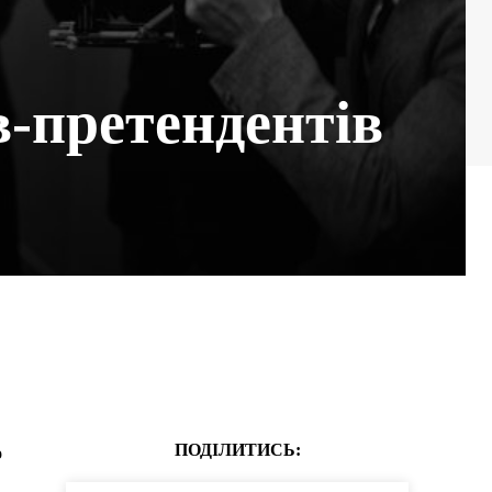
в-претендентів
ПОДІЛИТИСЬ:
о