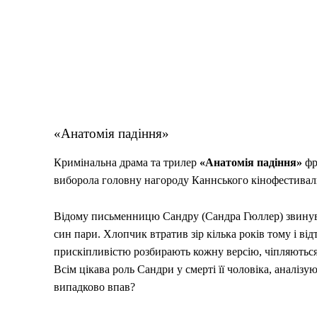
«Анатомія падіння»
Кримінальна драма та трилер
«Анатомія падіння»
фр
виборола головну нагороду Каннського кінофестивал
Відому письменницю Сандру (Сандра Гюллер) звинувач
син пари. Хлопчик втратив зір кілька років тому і від
прискіпливістю розбирають кожну версію, чіпляються
Всім цікава роль Сандри у смерті її чоловіка, аналіз
випадково впав?