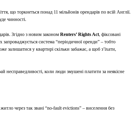
ття, що торкнеться понад 11 мільйонів орендарів по всій Англії.
уде чинності.
дарів. Згідно з новим законом
Renters’ Rights Act
, фіксовані
их запроваджується система “періодичної оренди” – тобто
же залишатися у квартирі скільки забажає, а щоб з’їхати,
ай несправедливості, коли люди змушені платити за неякісне
тло через так звані “no-fault evictions” – виселення без