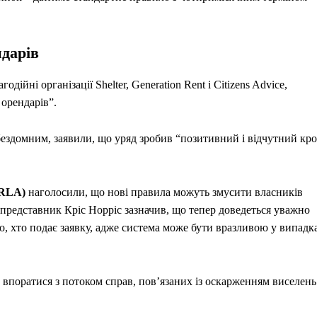
ндарів
агодійні організації Shelter, Generation Rent і Citizens Advice,
орендарів”.
 бездомним, заявили, що уряд зробив “позитивний і відчутний кр
NRLA)
наголосили, що нові правила можуть змусити власників
 представник Кріс Норріс зазначив, що тепер доведеться уважно
, хто подає заявку, адже система може бути вразливою у випадк
 впоратися з потоком справ, пов’язаних із оскарженням виселень