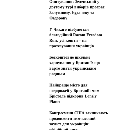
Опитування: Зеленський у
другому турі виборів програє
Залужному, Буданову та
Федорову
У Чикаго відбудеться
благодійний Razom Freedom
Run: усі кошти – на
протезування українців
Безкоштовне шкільне
харчування у Британії: що
варто знати українським
родинам
Найкраще місто для
подорожей у Британії: чим
Брістоль підкорив Lonely
Planet
Конгресмени США закликають
продовжити тимчасовий
захист для українців:
офіційний лист