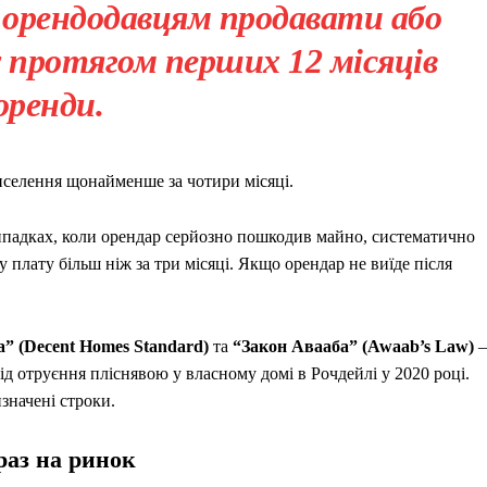
 орендодавцям продавати або
 протягом перших 12 місяців
оренди.
иселення щонайменше за чотири місяці.
ипадках, коли орендар серйозно пошкодив майно, систематично
плату більш ніж за три місяці. Якщо орендар не виїде після
” (Decent Homes Standard)
та
“Закон Авааба” (Awaab’s Law)
–
ід отруєння пліснявою у власному домі в Рочдейлі у 2020 році.
значені строки.
раз на ринок