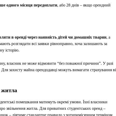
ьше одного місяця передоплати
, або 28 днів – якщо орендний
вляти в оренді через наявність дітей чи домашніх тварин
, а
ають розглядати всі заявки рівноправно, хоча залишають за
ну історію.
у, власник не може відмовити “без поважної причини”. У разі
 Для захисту майна орендодавці можуть вимагати страхування в
о житла
тудентські помешкання матимуть окремі умови. Їхні власники
ро звільнення житла. Для приватних студентських оренд –
динок – діятиме стандартне правило з чотиримісячним терміном