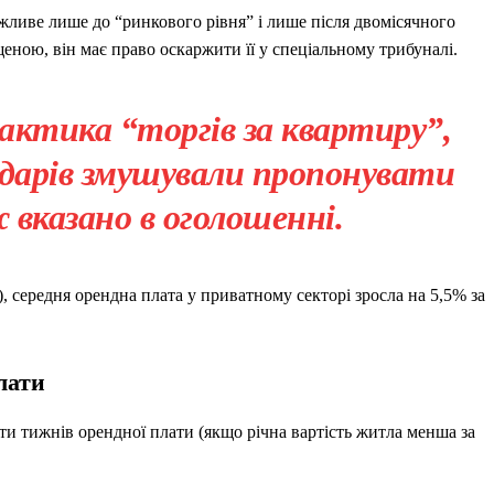
ливе лише до “ринкового рівня” і лише після двомісячного
ною, він має право оскаржити її у спеціальному трибуналі.
актика “торгів за квартиру”,
дарів змушували пропонувати
ж вказано в оголошенні.
 середня орендна плата у приватному секторі зросла на 5,5% за
лати
яти тижнів орендної плати (якщо річна вартість житла менша за