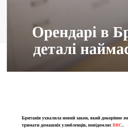
Орендарі в Б
деталі найма
Британія ухвалила новий закон, який докорінно зм
тримати домашніх улюбленців
, повідомляє
BBC
.