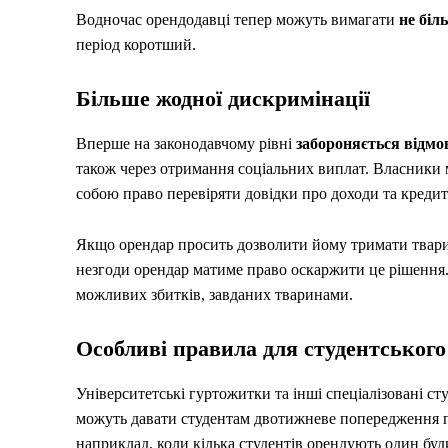
Водночас орендодавці тепер можуть вимагати
не біл
період коротший.
Більше жодної дискримінації
Вперше на законодавчому рівні
забороняється відмо
також через отримання соціальних виплат. Власники м
собою право перевіряти довідки про доходи та кредит
Якщо орендар просить дозволити йому тримати тварин
незгоди орендар матиме право оскаржити це рішення.
можливих збитків, завданих тваринами.
Особливі правила для студентськог
Університетські гуртожитки та інші спеціалізовані с
можуть давати студентам двотижневе попередження п
наприклад, коли кілька студентів орендують один бу