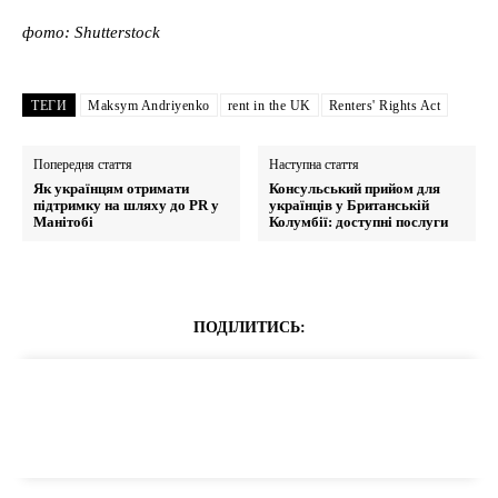
фото: Shutterstock
ТЕГИ
Maksym Andriyenko
rent in the UK
Renters' Rights Act
Попередня стаття
Наступна стаття
Як українцям отримати
Консульський прийом для
підтримку на шляху до PR у
українців у Британській
Манітобі
Колумбії: доступні послуги
ПОДІЛИТИСЬ: