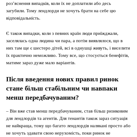
роз’яснення випадків, коли їх не доплатили або десь
загубили. Тому лендлорди не хочуть брати на себе цю
відповідальність.
Є також випадки, коли з певних країн люди приїжджали,
заселялась одна людина чи пара, а потім виявлялося, що в
них там ще є шестеро дітей, всі в однушці живуть, і виселити
їх практично неможливо. Тому все, що стосується бенефітів,
матиме зараз дуже мало варіантів.
Після введення нових правил ринок
стане більш стабільним чи навпаки
менш передбачуваним?
– Він вже став менш передбачуваним, став більш ризиковим
для лендлордів та агентів. Для тенантів також зараз ситуація
не найкраща, тому що багато лендлордів налякані просто або
не хочуть здавати свою нерухомість, поки ринок не