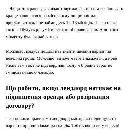
– Якщо контракт є, вас влаштовує житло, ціна та все інше, то
краще залишатися на місці, тому що ринок має
врегулюватися, і це займе десь 12-18 місяців, тільки після
того всі будуть розуміти остаточні правила гри. А до того
моменту буде вкрай важко.
Можливо, комусь пощастить знайти цікавий варіант за
невеликі гроші. Можливо, ви вже маєте виїжджати, а нове
місце вам так і не підтвердили. Тому я б радив зараз не
змінювати свою локацію.
Що робити, якщо лендлорд натякає на
підвищення оренди або розірвання
договору?
– За новими правилами лендлорд має право підвищувати
вартість оренди тільки раз на рік. Тобто, якщо ви у вересні