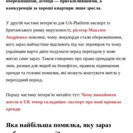
обережнішими, агенції — прискіпливішими, а
конкуренція за хороші квартири лише зросла.
У другій частині інтерв’ю для UA-Platform експерт із
британського ринку нерухомості,
рієлтор Максим
Андрієнко
пояснює, чому лендлорди стали обережнішими,
кого зараз найчастіше відсіюють під час перевірок та чому
українцям варто двічі подумати перед переїздом у нове
житло саме зараз. Також говоримо про права орендарів після
змін, ризики для людей на бенефітах, правила підвищення
оренди та головні помилки, які можуть коштувати житла у
перехідний період.
Першу частину інтерв’ю читайте тут:
Чому винайняти
житло в UK тепер складніше: експерт про нові правила
оренди
Яка найбільша помилка, яку зараз