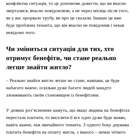
конфліктна ситуація, то це допоможе довести, що ви вчасно
зверталися, вчасно повідомляли, а не через місяць після того,
як у вас прорвало трубу, ви про це сказали. Інакше це вже
буде проблема тенанта, що він вчасно не повідомив і чекав
невідомо чого.
Чи зміниться ситуація для тих, хто
отримує бенефіти, чи стане реально
легше знайти житло?
– Реально знайти житло легше не стане, навпаки, це буде
набагато важче, оскільки дуже багато людей занадто
зловживають своїм становищем із бенефітами.
У деяких роз’ясненнях кажуть, що якщо людина на бенефітах
перестала платити, то виселити її все одно дуже буде важко,
навіть важче, ніж звичайного тенанта. З одного боку держава
платить бенефіти на оплату житла, з іншого – немає чіткого