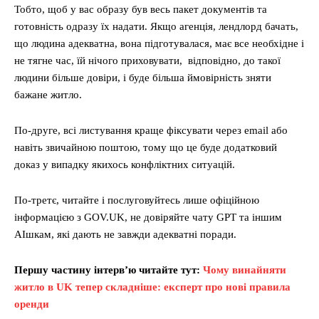
Тобто, щоб у вас образу був весь пакет документів та
готовність одразу їх надати. Якщо агенція, лендлорд бачать,
що людина адекватна, вона підготувалася, має все необхідне і
не тягне час, їй нічого приховувати, відповідно, до такої
людини більше довіри, і буде більша ймовірність зняти
бажане житло.
По-друге, всі листування краще фіксувати через email або
навіть звичайною поштою, тому що це буде додатковий
доказ у випадку якихось конфліктних ситуацій.
По-третє, читайте і послуговуйтесь лише офіційною
інформацією з GOV.UK, не довіряйте чату GPT та іншим
AIшкам, які дають не завжди адекватні поради.
Першу частину інтерв’ю читайте тут:
Чому винайняти
житло в UK тепер складніше: експерт про нові правила
оренди