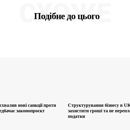
СХОЖЕ
Подібне до цього
хвалив нові санкції проти
Структурування бізнесу в UK
редбачає законопроєкт
захистити гроші та не переп
податки