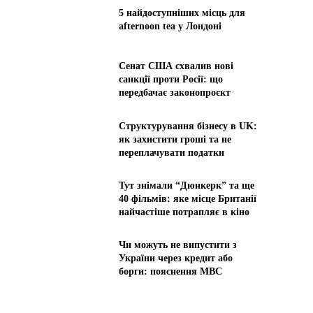
5 найдоступніших місць для
afternoon tea у Лондоні
Сенат США схвалив нові
санкції проти Росії: що
передбачає законопроєкт
Структурування бізнесу в UK:
як захистити гроші та не
переплачувати податки
Тут знімали “Дюнкерк” та ще
40 фільмів: яке місце Британії
найчастіше потрапляє в кіно
Чи можуть не випустити з
України через кредит або
борги: пояснення МВС