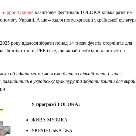
ї
Support Ukraine
влаштовує фестиваль TOLOKA кілька разів на
 допомогу Україні. А ще – задля популяризації української культур
2025 року вдалося зібрати понад 14 тисяч фунтів стерлінгів для
а “безпілотники, РЕБ і все, що вкрай необхідно хлопцям на
ільки обʼєднаними ми можемо бути в спільній меті. І зараз
, заглибитись в українську культуру та зібрати кошти для вкрай
ори.
У програмі TOLOKA:
ЖИВА МУЗИКА
УКРАЇНСЬКА ЇЖА