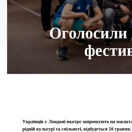
Оголосили 
фести
Українців у Лондоні вкотре запрошують на масшт
рідній культурі та спільноті, відбудеться 10 травня.