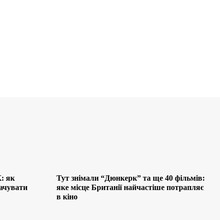
: як
Тут знімали “Дюнкерк” та ще 40 фільмів:
лачувати
яке місце Британії найчастіше потрапляє
в кіно