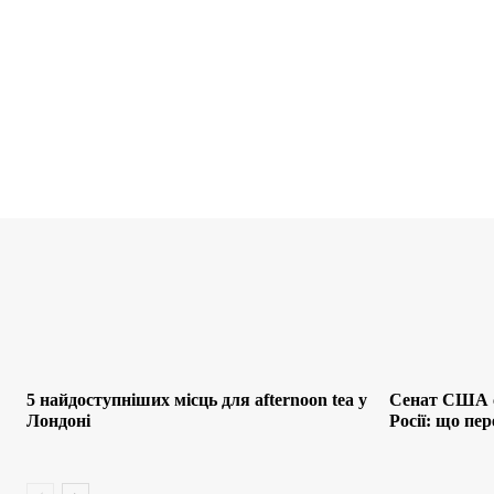
5 найдоступніших місць для afternoon tea у
Сенат США с
Лондоні
Росії: що пе