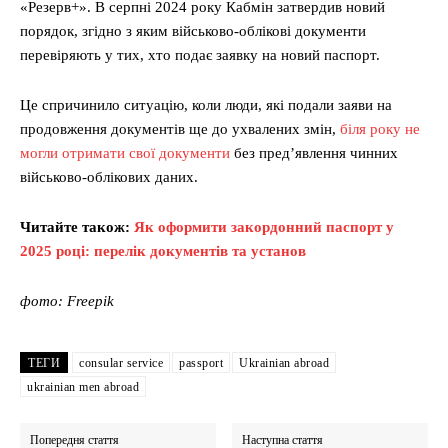
«Резерв+». В серпні 2024 року Кабмін затвердив новий
порядок, згідно з яким військово-облікові документи
перевіряють у тих, хто подає заявку на новий паспорт.
Це спричинило ситуацію, коли люди, які подали заяви на
продовження документів ще до ухвалених змін,
біля року не
могли отримати свої документи
без пред’явлення чинних
військово-облікових даних.
Читайте також:
Як оформити закордонний паспорт у
2025 році: перелік документів та установ
фото: Freepik
ТЕГИ
consular service
passport
Ukrainian abroad
ukrainian men abroad
Попередня стаття
Наступна стаття