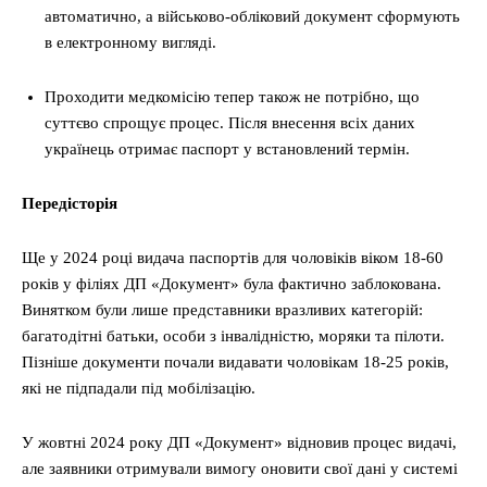
автоматично, а військово-обліковий документ сформують
в електронному вигляді.
Проходити медкомісію тепер також не потрібно, що
суттєво спрощує процес. Після внесення всіх даних
українець отримає паспорт у встановлений термін.
Передісторія
Ще у 2024 році видача паспортів для чоловіків віком 18-60
років у філіях ДП «Документ» була фактично заблокована.
Винятком були лише представники вразливих категорій:
багатодітні батьки, особи з інвалідністю, моряки та пілоти.
Пізніше документи почали видавати чоловікам 18-25 років,
які не підпадали під мобілізацію.
У жовтні 2024 року ДП «Документ» відновив процес видачі,
але заявники отримували вимогу оновити свої дані у системі