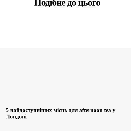
СХОЖЕ
Подібне до цього
5 найдоступніших місць для afternoon tea у
Лондоні