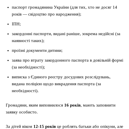
паспорт громадянина України (для тих, хто не досяг 14
років — свідоцтво про народження);
ІПН;
закордонні паспорти, видані раніше, зокрема недійсні (за
наявності таких);
проїзні документи дитини;
заява про втрату закордонного паспорта в довільній формі
(за необхідності);
виписка з Єдиного реєстру досудових розслідувань,
видана поліцією щодо викрадення паспорта (за
необхідності).
Громадяни, яким виповнилося
16 років
, мають заповнити
заявку особисто.
За дітей віком
12-15 років
це роблять батьки або опікуни, але