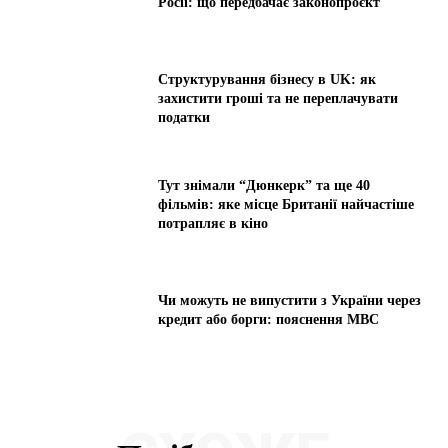
Росії: що передбачає законопроєкт
Структурування бізнесу в UK: як
захистити гроші та не переплачувати
податки
Тут знімали “Дюнкерк” та ще 40
фільмів: яке місце Британії найчастіше
потрапляє в кіно
Чи можуть не випустити з України через
кредит або борги: пояснення МВС