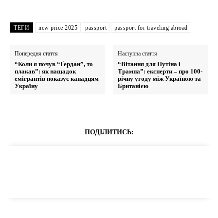
ТЕГИ
new price 2025
passport
passport for traveling abroad
Попередня стаття
Наступна стаття
“Коли я почув “Ґердан”, то
“Вітання для Путіна і
плакав”: як нащадок
Трампа”: експерти – про 100-
емігрантів показує канадцям
річну угоду між Україною та
Україну
Британією
ПОДІЛИТИСЬ: