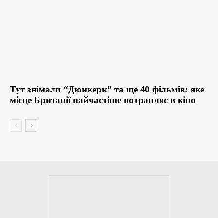
Тут знімали “Дюнкерк” та ще 40 фільмів: яке
місце Британії найчастіше потрапляє в кіно