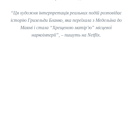
“Ця художня інтерпретація реальних подій розповідає
історію Гризельди Бланко, яка переїхала з Медельїна до
Маямі і стала “Хрещеною матір’ю” місцевої
наркоімперії”, – пишуть на Netflix.