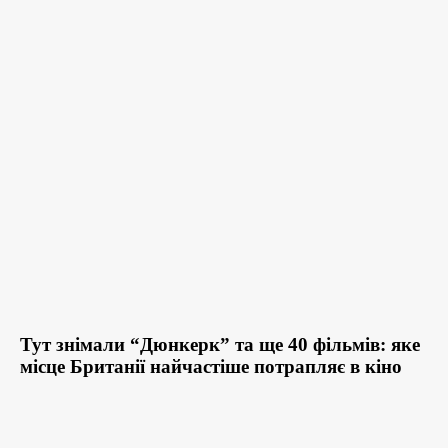
Тут знімали “Дюнкерк” та ще 40 фільмів: яке
місце Британії найчастіше потрапляє в кіно