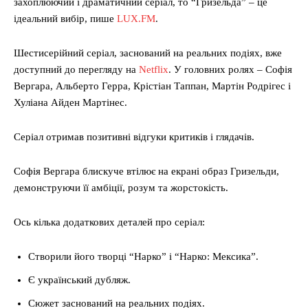
захоплюючий і драматичний серіал, то “Гризельда” – це
ідеальний вибір, пише
LUX.FM
.
Шестисерійний серіал, заснований на реальних подіях, вже
доступний до перегляду на
Netflix
. У головних ролях – Софія
Вергара, Альберто Герра, Крістіан Таппан, Мартін Родрігес і
Хуліана Айден Мартінес.
Серіал отримав позитивні відгуки критиків і глядачів.
Софія Вергара блискуче втілює на екрані образ Гризельди,
демонструючи її амбіції, розум та жорстокість.
Ось кілька додаткових деталей про серіал:
Створили його творці “Нарко” і “Нарко: Мексика”.
Є український дубляж.
Сюжет заснований на реальних подіях.