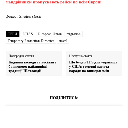
мандрівники пропускають рейси по всій Європі
фото: Shutterstock
ТЕГИ
ETIAS
European Union
migration
Temporary Protection Directive
travel
Попередня стаття
Наступна стаття
Кидання колоди та весілля з
Що буде з TPS для українців
багнюкою: найдивніші
у США: головні дати та
традиції Шотландії
поради на випадок змін
ПОДІЛИТИСЬ: