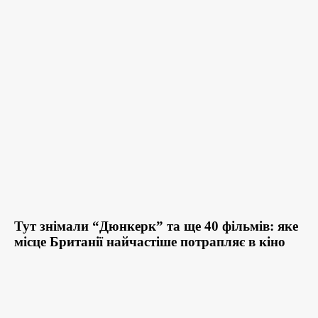
Тут знімали “Дюнкерк” та ще 40 фільмів: яке
місце Британії найчастіше потрапляє в кіно