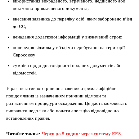
використання викраденого, втраченого, недійсного або
незаконно привласненого документа;
внесення заявника до переліку осіб, яким заборонено в’їзд
до ЄС;
ненадання додаткової інформації у визначений строк;
попередня відмова у в’їзді чи перебуванні на території
Євросоюзу;
сумніви щодо достовірності поданих документів або
відомостей.
У разі негативного рішення заявник отримає офіційне
повідомлення із зазначенням причини відмови та
роз’ясненням процедури оскарження. Це дасть можливість
виправити недоліки або подати апеляцію відповідно до
встановлених правил.
Читайте також:
Черги до 5 годин: через систему EES