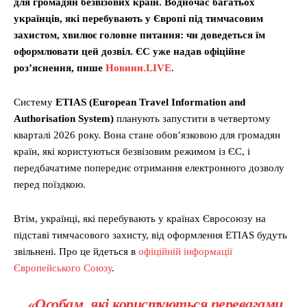
для громадян безвізових країн. Водночас багатьох
українців, які перебувають у Європі під тимчасовим
захистом, хвилює головне питання: чи доведеться їм
оформлювати цей дозвіл. ЄС уже надав офіційне
роз’яснення, пише
Новини.LIVE
.
Систему
ETIAS (European Travel Information and
Authorisation System)
планують запустити в четвертому
кварталі 2026 року. Вона стане обов’язковою для громадян
країн, які користуються безвізовим режимом із ЄС, і
передбачатиме попереднє отримання електронного дозволу
перед поїздкою.
Втім, українці, які перебувають у країнах Євросоюзу на
підставі тимчасового захисту, від оформлення ETIAS будуть
звільнені. Про це йдеться в
офіційній інформації
Європейського Союзу
.
«Особам, які користуються перевагами