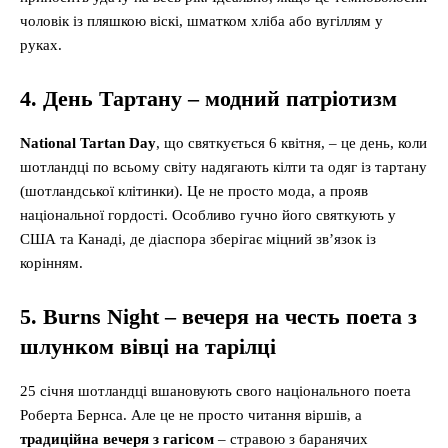
чоловік із пляшкою віскі, шматком хліба або вугіллям у
руках.
4. День Тартану – модний патріотизм
National Tartan Day
, що святкується 6 квітня, – це день, коли
шотландці по всьому світу надягають кілти та одяг із тартану
(шотландської клітинки). Це не просто мода, а прояв
національної гордості. Особливо гучно його святкують у
США та Канаді, де діаспора зберігає міцний зв’язок із
корінням.
5. Burns Night – вечеря на честь поета з
шлунком вівці на тарілці
25 січня шотландці вшановують свого національного поета
Роберта Бернса. Але це не просто читання віршів, а
традиційна вечеря з гагісом
– стравою з баранячих