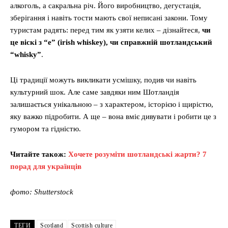
алкоголь, а сакральна річ. Його виробництво, дегустація,
зберігання і навіть тости мають свої неписані закони. Тому
туристам радять: перед тим як узяти келих – дізнайтеся,
чи
це віскі з “e” (irish whiskey), чи справжній шотландський
“whisky”
.
Ці традиції можуть викликати усмішку, подив чи навіть
культурний шок. Але саме завдяки ним Шотландія
залишається унікальною – з характером, історією і щирістю,
яку важко підробити. А ще – вона вміє дивувати і робити це з
гумором та гідністю.
Читайте також:
Хочете розуміти шотландські жарти? 7
порад для українців
фото: Shutterstock
ТЕГИ
Scotland
Scottish culture