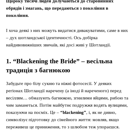
Щороку тисячі людей долучаються до старовинних
обрядів і змагань, що передаються з покоління в
покоління.
І хоча деякі з них можуть видатися дивакуватими, саме в них
– дух шотландської ідентичності. Ось добірка
найдивовижніших звичаїв, які досі живі у Шотландії.
1. “Blackening the Bride” – весільна
традиція
з
багнюкою
Забудьте про білу сукню та ніжні фотосесії. У деяких
регіонах Шотландії наречену (а іноді й нареченого) перед
весіллям… обмазують багнюкою, згнилими яйцями, рибою та
чим заманеться. Потім майбутнє подружжя водять вулицями,
показуючи на посміх. Це –
“blackening”
, і, як не дивно,
символізує підготовку до сімейного життя: мовляв, якщо
переживеш це приниження, то з шлюбом теж упораєшся.