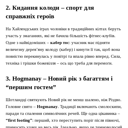
2. Кидання колоди – спорт для
справжніх героїв
На Хайлендських іграх чоловіки в традиційних кілтах беруть
участь у змаганнях, які не бачила більшість фітнес-клубів.
Одне з найвідоміших –
кабер тос
: учасник має підняти
величезну дерев’яну колоду (кабер) і кинути її так, щоб вона
повністю перекинулась у повітрі та впала рівно вперед. Сила,
техніка і трішки божевілля – ось що треба для перемоги.
3. Hogmanay – Новий рік з багаттям і
“першим гостем”
Шотландці святкують Новий рік не менш шалено, ніж Різдво.
Головне свято –
Hogmanay
. Традиції включають смолоскипи,
паради та спалення символічних речей. Ще одна цікавинка –
“first footing”
: перший, хто переступить поріг після півночі,
приносить удачу на весь рік. Ідеально, якщо це темноволосий