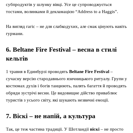
субпродуктів у шлунку вівці. Усе це супроводжується
тостами, волинками й декламацією “Address to a Haggis”.
На вигляд гагіс – не для слабкодухих, але смак цінують навіть
гурмани.
6. Beltane Fire Festival – весна
в
стилі
кельтів
1 травня в Единбурзі проводять
Beltane Fire Festival
–
сучасну версію стародавнього язичницького ритуалу. Групи у
костюмах духів і богів танцюють, палять багаття й проводять
обряди зустрічі весни. Це видовищне дійство приваблює
туристів з усього світу, які шукають незвичні емоції.
7. Віскі – не напій, а культура
Так, це теж частина традиції. У Шотландії
віскі
– не просто