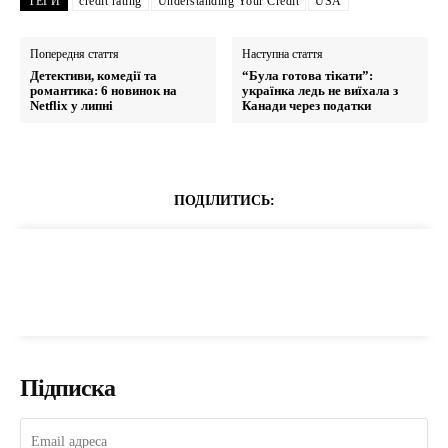
ТЕГИ
credit rating
Understanding Your Credit
USA
Попередня стаття
Наступна стаття
Детективи, комедії та
“Була готова тікати”:
романтика: 6 новинок на
українка ледь не виїхала з
Netflix у липні
Канади через податки
ПОДІЛИТИСЬ:
Підписка