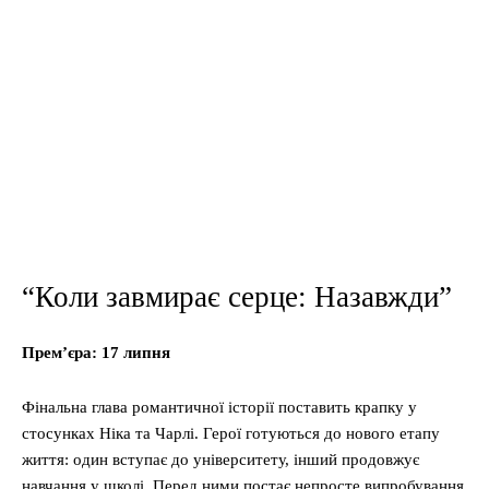
“Коли завмирає серце: Назавжди”
Прем’єра: 17 липня
Фінальна глава романтичної історії поставить крапку у
стосунках Ніка та Чарлі. Герої готуються до нового етапу
життя: один вступає до університету, інший продовжує
навчання у школі. Перед ними постає непросте випробування