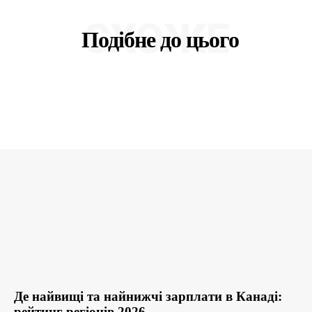
СХОЖЕ
Подібне до цього
Де найвищі та найнижчі зарплати в Канаді:
рейтинг регіонів 2026