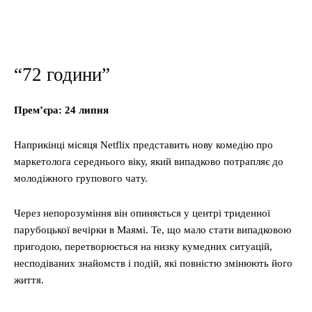
“72 години”
Прем’єра: 24 липня
Наприкінці місяця Netflix представить нову комедію про
маркетолога середнього віку, який випадково потрапляє до
молодіжного групового чату.
Через непорозуміння він опиняється у центрі триденної
парубоцької вечірки в Маямі. Те, що мало стати випадковою
пригодою, перетворюється на низку кумедних ситуацій,
несподіваних знайомств і подій, які повністю змінюють його
життя.