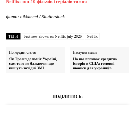
Netflix: топ-10 фільмів і серіалів тижня
фото: nikkimeel / Shutterstock
ТЕГИ
best new shows on Netflix july 2026
Netflix
Попередня стаття
Наступна стаття
Як Трамп допоміг Україні,
На що впливає кредитна
сам того не бажаючи: що
історія в США: головні
пишуть західні ЗМІ
нюанси для українців
ПОДІЛИТИСЬ: