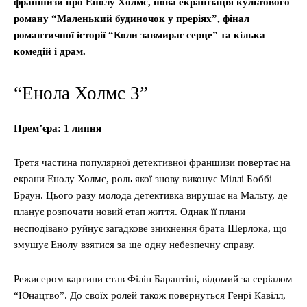
франшизи про Енолу Холмс, нова екранізація культового
роману “Маленький будиночок у преріях”, фінал
романтичної історії “Коли завмирає серце” та кілька
комедій і драм.
“Енола Холмс 3”
Прем’єра: 1 липня
Третя частина популярної детективної франшизи повертає на
екрани Енолу Холмс, роль якої знову виконує Міллі Боббі
Браун. Цього разу молода детективка вирушає на Мальту, де
планує розпочати новий етап життя. Однак її плани
несподівано руйнує загадкове зникнення брата Шерлока, що
змушує Енолу взятися за ще одну небезпечну справу.
Режисером картини став Філіп Барантіні, відомий за серіалом
“Юнацтво”. До своїх ролей також повернуться Генрі Кавілл,