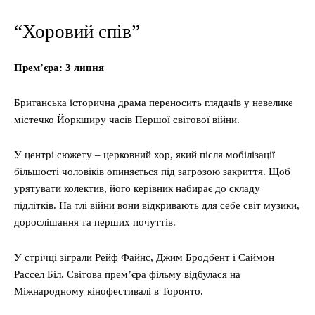
“Хоровий спів”
Прем’єра: 3 липня
Британська історична драма переносить глядачів у невелике
містечко Йоркширу часів Першої світової війни.
У центрі сюжету – церковний хор, який після мобілізації
більшості чоловіків опиняється під загрозою закриття. Щоб
урятувати колектив, його керівник набирає до складу
підлітків. На тлі війни вони відкривають для себе світ музики,
дорослішання та перших почуттів.
У стрічці зіграли Рейф Файнс, Джим Бродбент і Саймон
Рассел Біл. Світова прем’єра фільму відбулася на
Міжнародному кінофестивалі в Торонто.