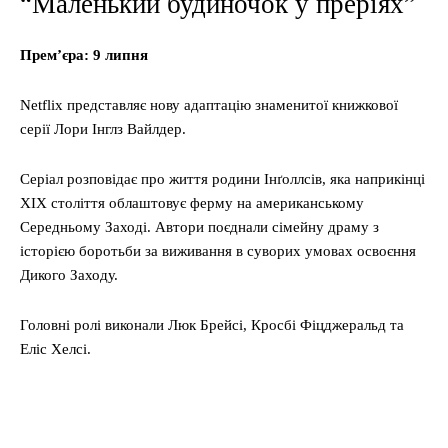
“Маленький будиночок у преріях”
Прем’єра: 9 липня
Netflix представляє нову адаптацію знаменитої книжкової
серії Лори Інглз Вайлдер.
Серіал розповідає про життя родини Інґоллсів, яка наприкінці
XIX століття облаштовує ферму на американському
Середньому Заході. Автори поєднали сімейну драму з
історією боротьби за виживання в суворих умовах освоєння
Дикого Заходу.
Головні ролі виконали Люк Брейсі, Кросбі Фіцджеральд та
Еліс Хелсі.