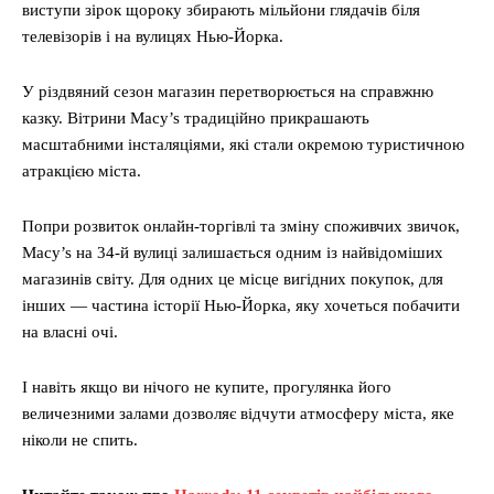
виступи зірок щороку збирають мільйони глядачів біля
телевізорів і на вулицях Нью-Йорка.
У різдвяний сезон магазин перетворюється на справжню
казку. Вітрини Macy’s традиційно прикрашають
масштабними інсталяціями, які стали окремою туристичною
атракцією міста.
Попри розвиток онлайн-торгівлі та зміну споживчих звичок,
Macy’s на 34-й вулиці залишається одним із найвідоміших
магазинів світу. Для одних це місце вигідних покупок, для
інших — частина історії Нью-Йорка, яку хочеться побачити
на власні очі.
І навіть якщо ви нічого не купите, прогулянка його
величезними залами дозволяє відчути атмосферу міста, яке
ніколи не спить.