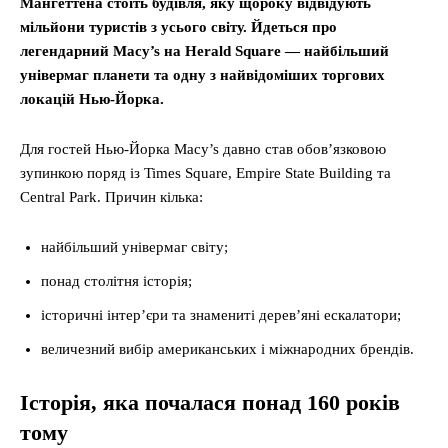
Мангеттена стоїть будівля, яку щороку відвідують
мільйони туристів з усього світу. Йдеться про
легендарний Macy’s на Herald Square — найбільший
універмаг планети та одну з найвідоміших торгових
локацій Нью-Йорка.
Для гостей Нью-Йорка Macy’s давно став обов’язковою
зупинкою поряд із Times Square, Empire State Building та
Central Park. Причин кілька:
найбільший універмаг світу;
понад столітня історія;
історичні інтер’єри та знамениті дерев’яні ескалатори;
величезний вибір американських і міжнародних брендів.
Історія, яка почалася понад 160 років
тому