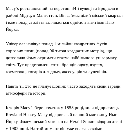
Macy’s розташований на перетині 34-ї вулиці та Бродвею в
районі Мідтаун-Мангеттен. Він займає цілий міський квартал
і вже понад століття залишається однією з візитівок Нью-
Йорка.
Універмаг налічує понад 1 мільйон квадратних футів
торгових площ (понад 90 тисяч квадратних метрів), що
дозволило йому отримати статус найбільшого універмагу
світу. Тут представлені сотні брендів одягу, взуття,
косметики, товарів для дому, аксесуарів та сувенірів.
Навіть ті, хто не планує шопінг, часто заходять сюди заради
атмосфери та історії.
Історія Macy’s бере початок у 1858 році, коли підприємець
Rowland Hussey Macy відкрив свій перший магазин у Нью-
Йорку. Флагманський магазин на Herald Square відкрив двері
у 1902 році. На той момент він уже вражав своїми