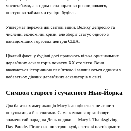
масштабами, а згодом неодноразово розширювався,
поступово займаючи сусідні будівлі.
Універмаг пережив дві світові війни, Велику депресію та
численні економічні кризи, але зберіг статус одного з
найвідоміших торгових центрів США.
Цікавий факт: у будівлі досі працюють кілька оригінальних
дерев’яних ескалаторів початку XX століття. Вони
вважаються історичною пам’яткою і залишаються одними з
небагатьох діючих дерев’яних ескалаторів у світі.
Символ старого і сучасного Нью-Йорка
Для багатьох американців Macy’s асоціюється не лише з
покупками, а й зі святами. Саме компанія організовує
знаменитий парад на День подяки — Macy’s Thanksgiving
Day Parade. Гігантські повітряні кулі, святкові платформи та