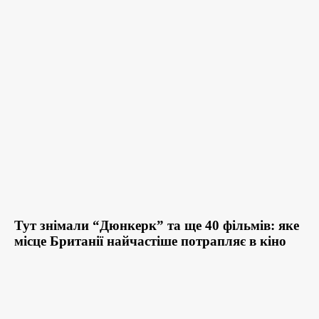
Тут знімали “Дюнкерк” та ще 40 фільмів: яке
місце Британії найчастіше потрапляє в кіно