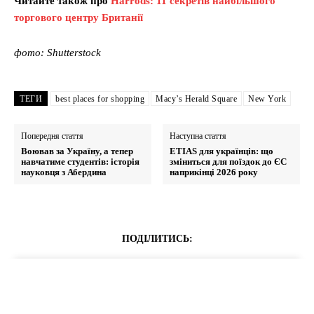
Читайте також про
Harrods: 11 секретів найбільшого
торгового центру Британії
фото: Shutterstock
ТЕГИ
best places for shopping
Macy’s Herald Square
New York
Попередня стаття
Наступна стаття
Воював за Україну, а тепер
ETIAS для українців: що
навчатиме студентів: історія
зміниться для поїздок до ЄС
науковця з Абердина
наприкінці 2026 року
ПОДІЛИТИСЬ: