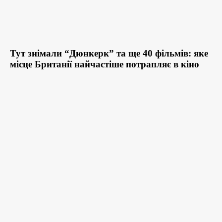
Тут знімали “Дюнкерк” та ще 40 фільмів: яке
місце Британії найчастіше потрапляє в кіно