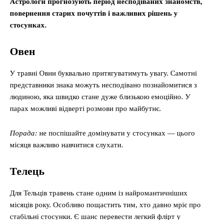
Астрологи прогнозують період несподіваних знайомств,
повернення старих почуттів і важливих рішень у
стосунках.
Овен
У травні Овни буквально притягуватимуть увагу. Самотні
представники знака можуть несподівано познайомитися з
людиною, яка швидко стане дуже близькою емоційно. У
парах можливі відверті розмови про майбутнє.
Порада:
не поспішайте домінувати у стосунках — цього
місяця важливо навчитися слухати.
Телець
Для Тельців травень стане одним із найромантичніших
місяців року. Особливо пощастить тим, хто давно мріє про
стабільні стосунки. Є шанс перевести легкий флірт у