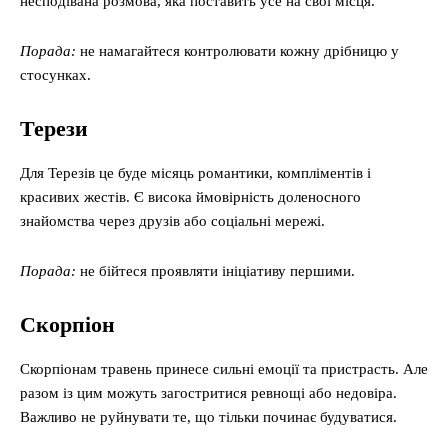
несподівана розмова, яка поставить усе на свої місця.
Порада:
не намагайтеся контролювати кожну дрібницю у
стосунках.
Терези
Для Терезів це буде місяць романтики, компліментів і
красивих жестів. Є висока ймовірність доленосного
знайомства через друзів або соціальні мережі.
Порада:
не бійтеся проявляти ініціативу першими.
Скорпіон
Скорпіонам травень принесе сильні емоції та пристрасть. Але
разом із цим можуть загостритися ревнощі або недовіра.
Важливо не руйнувати те, що тільки починає будуватися.