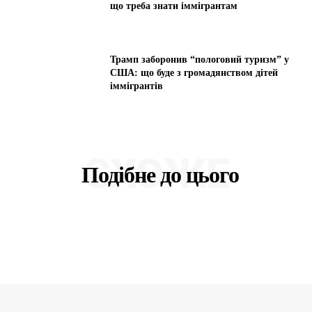
що треба знати іммігрантам
Трамп заборонив “пологовий туризм” у
США: що буде з громадянством дітей
іммігрантів
СХОЖЕ
Подібне до цього