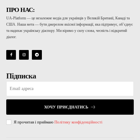
ПРО НАС:
UA-Platform — це незалежне медіа для українців у Великій Британії, Канаді та
США. Наша мета — бути джерелом якісної інформації, яка підтримує, об’єднує
та надихає українську діаспору. Ми віримо у силу слова, чесність і відкритий
діалог.
Підписка
ХОЧУ ПРИЄДНАТИСЬ
Я прочитав і приймаю
Політику конфіденційності