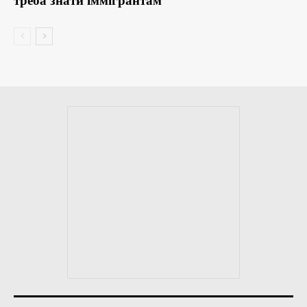
треба знати іммігрантам