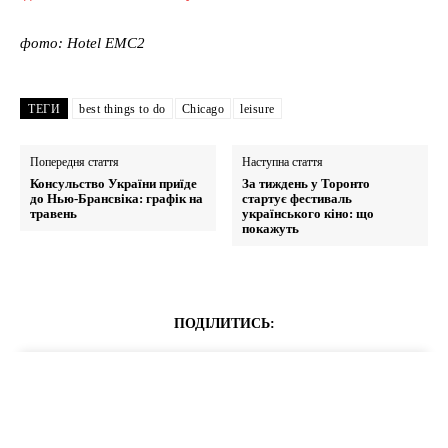
фото: Hotel EMC2
ТЕГИ
best things to do
Chicago
leisure
Попередня стаття
Наступна стаття
Консульство України приїде
За тиждень у Торонто
до Нью-Брансвіка: графік на
стартує фестиваль
травень
українського кіно: що
покажуть
ПОДІЛИТИСЬ: