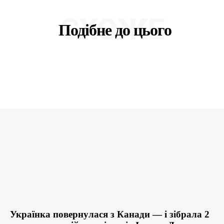
СХОЖЕ
Подібне до цього
Українка повернулася з Канади — і зібрала 2