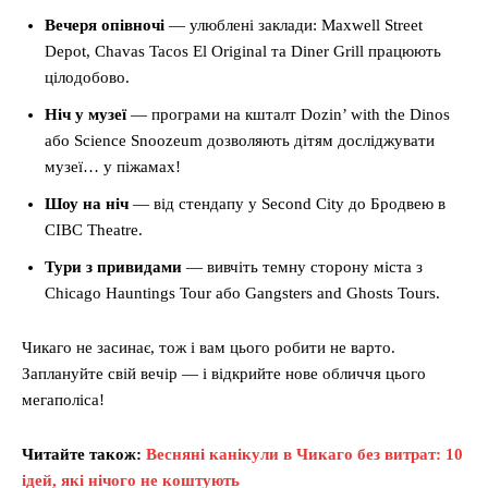
Вечеря опівночі
— улюблені заклади: Maxwell Street
Depot, Chavas Tacos El Original та Diner Grill працюють
цілодобово.
Ніч у музеї
— програми на кшталт Dozin’ with the Dinos
або Science Snoozeum дозволяють дітям досліджувати
музеї… у піжамах!
Шоу на ніч
— від стендапу у Second City до Бродвею в
CIBC Theatre.
Тури з привидами
— вивчіть темну сторону міста з
Chicago Hauntings Tour або Gangsters and Ghosts Tours.
Чикаго не засинає, тож і вам цього робити не варто.
Заплануйте свій вечір — і відкрийте нове обличчя цього
мегаполіса!
Читайте також:
Весняні канікули в Чикаго без витрат: 10
ідей, які нічого не коштують