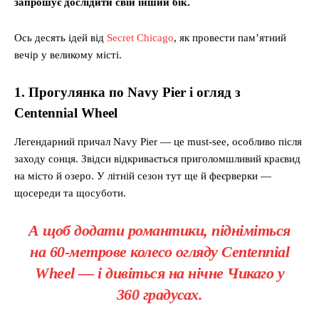
запрошує дослідити свій інший бік.
Ось десять ідей від
Secret Chicago
, як провести пам’ятний
вечір у великому місті.
1. Прогулянка по Navy Pier і огляд з
Centennial Wheel
Легендарний причал Navy Pier — це must-see, особливо після
заходу сонця. Звідси відкривається приголомшливий краєвид
на місто й озеро. У літній сезон тут ще й феєрверки —
щосереди та щосуботи.
А щоб додати романтики, підніміться
на 60-метрове колесо огляду Centennial
Wheel — і дивіться на нічне Чикаго у
360 градусах.