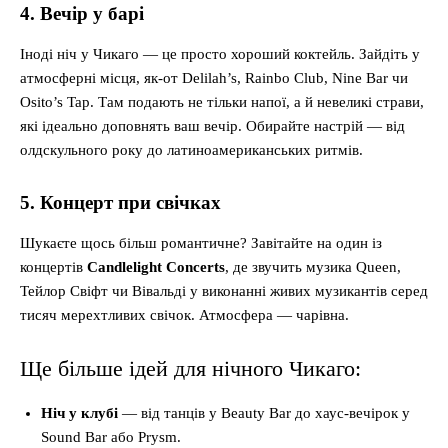
4. Вечір у барі
Іноді ніч у Чикаго — це просто хороший коктейль. Зайдіть у
атмосферні місця, як-от Delilah’s, Rainbo Club, Nine Bar чи
Osito’s Tap. Там подають не тільки напої, а й невеликі страви,
які ідеально доповнять ваш вечір. Обирайте настрій — від
олдскульного року до латиноамериканських ритмів.
5. Концерт при свічках
Шукаєте щось більш романтичне? Завітайте на один із
концертів
Candlelight Concerts
, де звучить музика Queen,
Тейлор Свіфт чи Вівальді у виконанні живих музикантів серед
тисяч мерехтливих свічок. Атмосфера — чарівна.
Ще більше ідей для нічного Чикаго:
Ніч у клубі
— від танців у Beauty Bar до хаус-вечірок у
Sound Bar або Prysm.