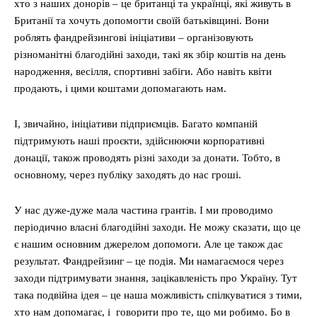
хто з наших донорів – це британці та українці, які живуть в
Британії та хочуть допомогти своїй батьківщині. Вони
роблять фандрейзингові ініціативи – організовують
різноманітні благодійні заходи, такі як збір коштів на день
народження, весілля, спортивні забіги. Або навіть квіти
продають, і цими коштами допомагають нам.
І, звичайно, ініціативи підприємців. Багато компаній
підтримують наші проєкти, здійснюючи корпоративні
донації, також проводять різні заходи за донати. Тобто, в
основному, через публіку заходять до нас гроші.
У нас дуже-дуже мала частина грантів. І ми проводимо
періодично власні благодійні заходи. Не можу сказати, що це
є нашим основним джерелом допомоги. Але це також дає
результат. Фандрейзинг – це подія. Ми намагаємося через
заходи підтримувати знання, зацікавленість про Україну. Тут
така подвійна ідея – це наша можливість спілкуватися з тими,
хто нам допомагає, і говорити про те, що ми робимо. Бо в