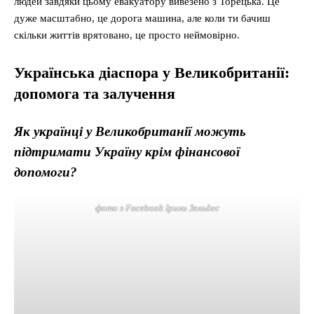
людей завдяки цьому евакуатору вивезено з Торецька. Це
дуже масштабно, це дорога машина, але коли ти бачиш
скільки життів врятовано, це просто неймовірно.
У
країнська діаспора у Великобританії
:
допомога та залучення
Як українці у Великобританії можуть
підтримати Україну крім фінансової
допомоги?
фото з Facebook Ірини Зельдес