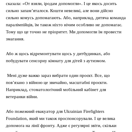
сказала: «От взяли, іродам допомогли». І це якось досить
сильно запам’яталося. Кошти невеликі, але вони дійсно
сильно комусь допомагають. Або, наприклад, дитяча команда
паралімпійців, їм також ніхто нічим особливо не допомагає.
Тому що це точно не пріоритет. Ми допомогли їм провести
змагання.
Або ж щось відремонтувати щось у дитбудинках, або
побудувати сенсорну кімнату для дітей з аутизмом.
Мені дуже важко зараз вибрати один проєкт. Все, що
пов’язано з війною це звичайно, масштабні проєкти.
Наприклад, стоматологічний мобільний кабінет для
ветеранки війни.
Або пожежний евакуатор для Ukrainian Firefighters
Foundation, який ми також проспонсорували. І це велика
допомога на лінії фронту. Адже є регулярні звіти, скільки