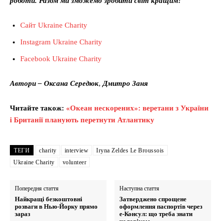
роботи. Разом ми зможемо зробити світ кращим!
Cайт Ukraine Charity
Instagram Ukraine Charity
Facebook Ukraine Charity
Автори – Оксана Середюк
,
Дмитро Заня
Читайте також:
«Океан нескорених»: веретани з України
і Британії планують перетнути Атлантику
ТЕГИ
charity
interview
Iryna Zeldes Le Broussois
Ukraine Charity
volunteer
Попередня стаття
Наступна стаття
Найкращі безкоштовні
Затверджено спрощене
розваги в Нью-Йорку прямо
оформлення паспортів через
зараз
е-Консул: що треба знати