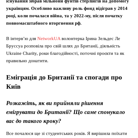
існування зібрав мільйони фунтів стерлінгів на допомогу
українцям. Особливо важливу роль фонд відіграв у 2014
році, коли почалася війна, та у 2022-му, після початку
повномасштабного вторгнення рф.
В інтерв’ю для
NetworkUA
волонтерка Ірина Зельдес Ле
Бруссуа розповіла про свій шлях до Британії, діяльність
Ukraine Charity, роки благодійності, поточні проєкти та як
правильно донатити.
Е
міг
рація
до Британії
та спогади про
Київ
Розкажіть, як ви прийняли рішення
емігрувати до Британії? Що саме спонукало
вас до такого кроку?
Все почалося ще зі студентських років. Я вирішила поїхати