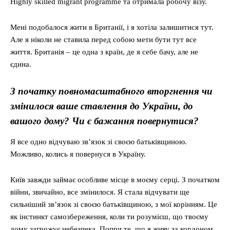
Highly skilled migrant programme та отримала робочу візу.
Мені подобалося жити в Британії, і я хотіла залишитися тут.
Але я ніколи не ставила перед собою мети бути тут все
життя. Британія – це одна з країн, де я себе бачу, але не
єдина.
З початку повномасштабного вторгнення чи
змінилося ваше ставлення до України, до
вашого дому? Чи є бажання повернутися?
Я все одно відчуваю зв’язок зі своєю батьківщиною.
Можливо, колись я повернуся в Україну.
Київ завжди займає особливе місце в моєму серці. З початком
війни, звичайно, все змінилося. Я стала відчувати ще
сильніший зв’язок зі своєю батьківщиною, з мої корінням. Це
як інстинкт самозбереження, коли ти розумієш, що твоєму
дому загрожує небезпека. Попри те, що я живу за кордоном,