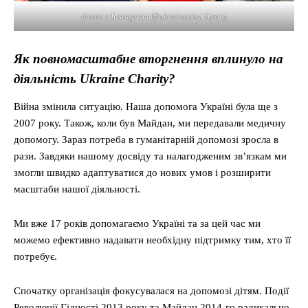
фото з Instagram @ukrainecharityorg
Як повномасштабне вторгнення вплинуло на
діяльність Ukraine Charity?
Війна змінила ситуацію. Наша допомога Україні була ще з
2007 року. Також, коли був Майдан, ми передавали медичну
допомогу. Зараз потреба в гуманітарній допомозі зросла в
рази. Завдяки нашому досвіду та налагодженим зв’язкам ми
змогли швидко адаптуватися до нових умов і розширити
масштаби нашої діяльності.
Ми вже 17 років допомагаємо Україні та за цей час ми
можемо ефективно надавати необхідну підтримку тим, хто її
потребує.
Спочатку організація фокусувалася на допомозі дітям. Події
Революції Гідності 2013 року та Майдан 2014-го радикально