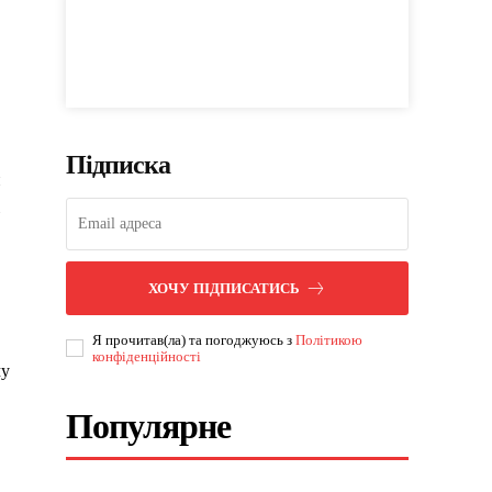
Підписка
и
ХОЧУ ПІДПИСАТИСЬ
Я прочитав(ла) та погоджуюсь з
Політикою
конфіденційності
му
Популярне