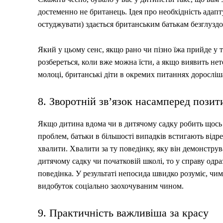
достеменно не британець. Ідея про необхідність адапту
остуджувати) здається британським батькам безглузд
Який у цьому сенс, якщо рано чи пізно їжа прийде у т
розбереться, коли вже можна їсти, а якщо виявить не
молоці, британські діти в окремих питаннях дорослі
8. Зворотній зв’язок насамперед пози
Якщо дитина вдома чи в дитячому садку робить щось 
проблем, батьки в більшості випадків встигають відр
хвалити. Хвалити за ту поведінку, яку він демонструв
дитячому садку чи початковій школі, то у справу одраз
поведінка. У результаті непосида швидко розуміє, чим
видобуток соціально заохочуваним чином.
9. Практичність важливіша за красу