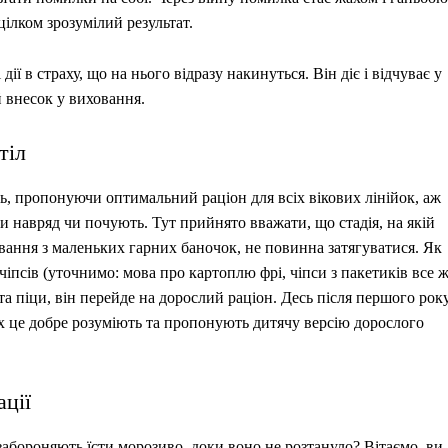
ілком зрозумілий результат.
ії в страху, що на нього відразу накинуться. Він діє і відчуває у
 внесок у виховання.
тіл
, пропонуючи оптимальний раціон для всіх вікових лінійок, аж
и навряд чи почують. Тут прийнято вважати, що стадія, на якій
вання з маленьких гарних баночок, не повинна затягуватися. Як
чіпсів (уточнимо: мова про картоплю фрі, чіпси з пакетиків все 
 та піци, він перейде на дорослий раціон. Десь після першого рок
абах це добре розуміють та пропонують дитячу версію дорослого
ації
 забороняють їсти морозиво, доки воно не розтануло? Вітаємо, ви