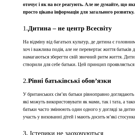
оточує і як на все реагують.
Але не думайте, що якщ
просто цікава інформація для загального розвитку.
1.
Дитина – не центр Всесвіту
На відміну від багатьох культур, де дитина є головни
хоч і важлива подія, але не перевертає життя батьків 
намагаються зберегти свій звичний ритм життя. Дитина
створили для себе батьки. Цей принцип проявляється 
2.
Рівні батьківські обов’язки
У британських сім’ях батьки рівноправно доглядають
які можуть використовувати як мами, так і тата, а т
батьки часто змінюють один одного у догляді за дити
участь у вихованні дітей і мають досить м’які стосунк
3. Істерики не заохочуються