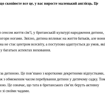
о скопіюєте все це, у вас виросте маленький англієць. Це
м сенсом життя сім’ї, у британській культурі народження дитини,
догори ногами. Звісно, дитина впливає на життя батьків, але вон
 не стає центром всесвіту, а поступово адаптується до умов, які
у багатьох аспектах виховання.
 за дитиною. Це пов’язано з короткими декретними відпустками,
акож з обмеженим часом перебування дитини у дитячому садку. То
ною. Це означає, що тата в британських сім’ях беруть активну
и зі своїми чадами.