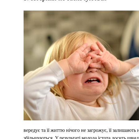
вередує та її життю нічого не загрожує, її залишают
збільшуються. У результаті молода істота досить швид