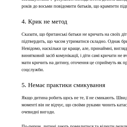
років до восьми повідомити батьків, що крампети під
4. Крик не метод
Сказати, що британські батьки не кричать на своїх ді
підтвердить, що часом утриматися складно. Однак бр
Невідомо, наскільки це краще, але, принаймні, вигляд
винятковий засіб комунікації, і діти самі кричати не 
мати кричить на дитину, оточення це сприймуть як п
соцслужби.
5. Немає практики смикування
Якщо дитина робить щось не те, її не смикають. Швидш
моменті він не відчує, що своїми руками чинить катас
очевидні вигоди.
По-перше, дитині дають помилитися та відчути резуль