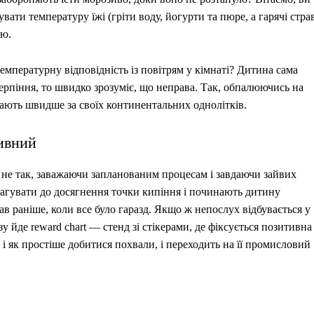
вати температуру їжі (гріти воду, йогурти та пюре, а гарячі стра
ою.
емпературну відповідність із повітрям у кімнаті? Дитина сама
терпіння, то швидко зрозуміє, що неправа. Так, обпалюючись на
шають швидше за своїх континентальних однолітків.
тивний
не так, заважаючи запланованим процесам і завдаючи зайвих
еагувати до досягнення точки кипіння і починають дитину
ав раніше, коли все було гаразд. Якщо ж непослух відбувається у
у йде reward chart — стенд зі стікерами, де фіксується позитивна
 і як простіше добитися похвали, і переходить на її промисловий