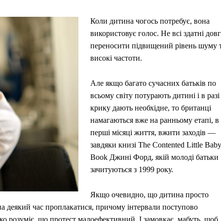
Коли дитина чогось потребує, вона
використовує голос. Не всі здатні дов
переносити підвищений рівень шуму 
високі частоти.
Але якщо багато сучасних батьків по
всьому світу потурають дитині і в разі
крику дають необхідне, то британці
намагаються вже на ранньому етапі, в
перші місяці життя, вжити заходів —
завдяки книзі The Contented Little Bab
Book Джині Форд, якій молоді батьки
зачитуються з 1999 року.
Якщо очевидно, що дитина просто
ь на деякий час проплакатися, причому інтервали поступово
ко розуміє, що протест малоефективний. І замовкає, мабуть, щоб