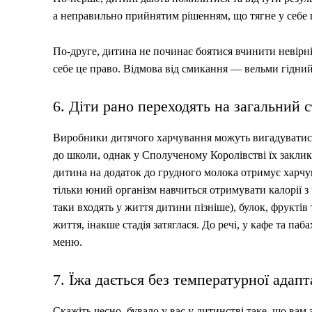
а неправильно прийнятим рішенням, що тягне у себе ц
По-друге, дитина не починає боятися вчинити невірні д
себе це право. Відмова від смикання — вельми гідний
6. Діти рано переходять на загальний с
Виробники дитячого харчування можуть вигадуватись
до школи, однак у Сполученому Королівстві їх заклик
дитина на додаток до грудного молока отримує харчу
тільки юний організм навчиться отримувати калорії з 
таки входять у життя дитини пізніше), булок, фруктів
життя, інакше стадія затяглася. До речі, у кафе та п
меню.
7. Їжа дається без температурної адапт
Скажіть чесно, бувало у вас у дитинстві таке, що вам