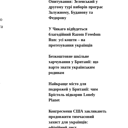
Опитування: Зеленський у
другому турі виборів програє
Залужному, Буданову та
Федорову
го
та
У Чикаго відбудеться
благодійний Razom Freedom
Run: усі кошти – на
протезування українців
Безкоштовне шкільне
харчування у Британії: що
варто знати українським
родинам
y
Найкраще місто для
подорожей у Британії: чим
Брістоль підкорив Lonely
Planet
Конгресмени США закликають
продовжити тимчасовий
захист для українців:
офіційний лист