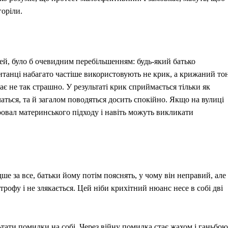
горіли.
тей, було б очевидним перебільшенням: будь-який батько
итанці набагато частіше використовують не крик, а крижаний тон
ає не так страшно. У результаті крик сприймається тільки як
вчаться, та й загалом поводяться досить спокійно. Якщо на вулиці
ровал материнського підходу і навіть можуть викликати
е за все, батьки йому потім пояснять, у чому він неправий, але
трофу і не злякається. Цей ніби крихітний нюанс несе в собі дві
тати помилки на собі. Через війну помилка стає жахом і ганьбою