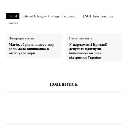
ТЕГИ
City of Glasgow College
education
ESOL Into Teaching
teacher
Попередня стаття
Наступна стаття
Магія, обряди і статус: яку
У парламенті Британії
роль мала вишиванка в
депутати вдягнули
житті українців
вишиванки на знак
підтримки України
ПОДІЛИТИСЬ: