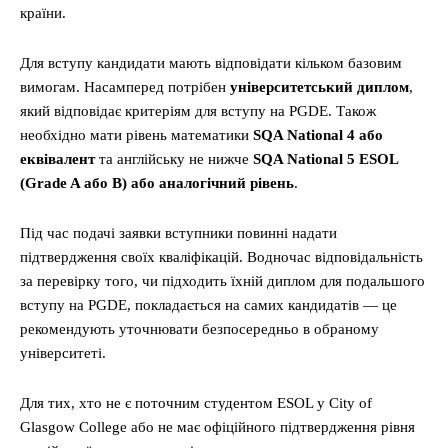
країни.
Для вступу кандидати мають відповідати кільком базовим
вимогам. Насамперед потрібен
університетський диплом
,
який відповідає критеріям для вступу на PGDE. Також
необхідно мати рівень математики
SQA National 4 або
еквівалент
та англійську не нижче
SQA National 5 ESOL
(Grade A або B) або аналогічний рівень
.
Під час подачі заявки вступники повинні надати
підтвердження своїх кваліфікацій. Водночас відповідальність
за перевірку того, чи підходить їхній диплом для подальшого
вступу на PGDE, покладається на самих кандидатів — це
рекомендують уточнювати безпосередньо в обраному
університеті.
Для тих, хто не є поточним студентом ESOL у City of
Glasgow College або не має офіційного підтвердження рівня