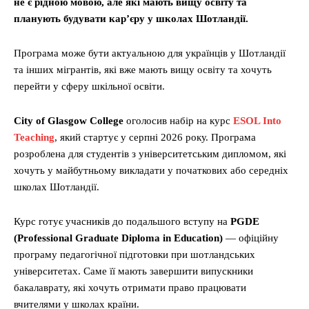
не є рідною мовою, але які мають вищу освіту та
планують будувати кар’єру у школах Шотландії.
Програма може бути актуальною для українців у Шотландії
та інших мігрантів, які вже мають вищу освіту та хочуть
перейти у сферу шкільної освіти.
City of Glasgow College
оголосив набір на курс
ESOL Into
Teaching
, який стартує у серпні 2026 року. Програма
розроблена для студентів з університетським дипломом, які
хочуть у майбутньому викладати у початкових або середніх
школах Шотландії.
Курс готує учасників до подальшого вступу на
PGDE
(Professional Graduate Diploma in Education)
— офіційну
програму педагогічної підготовки при шотландських
університетах. Саме її мають завершити випускники
бакалаврату, які хочуть отримати право працювати
вчителями у школах країни.