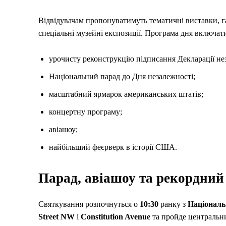
Відвідувачам пропонуватимуть тематичні виставки, га
спеціальні музейні експозиції. Програма дня включат
урочисту реконструкцію підписання Декларації не
Національний парад до Дня незалежності;
масштабний ярмарок американських штатів;
концертну програму;
авіашоу;
найбільший феєрверк в історії США.
Парад, авіашоу та рекордний
Святкування розпочнуться о
10:30
ранку з
Національ
Street NW
і
Constitution Avenue
та пройде центральн