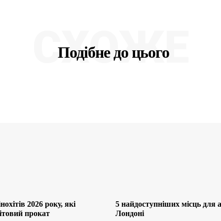
СХОЖЕ
Подібне до цього
нохітів 2026 року, які
5 найдоступніших місць для af
ітовий прокат
Лондоні