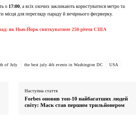
ть о
17:00
, а всіх охочих закликають користуватися метро та
и місця для перегляду параду й вечірнього феєрверку.
арад: як Нью-Йорк святкуватиме 250-річчя США
th of July
the best july 4th events in Washington DC
USA
Наступна стаття
Forbes оновив топ-10 найбагатших людей
світу: Маск став першим трильйонером