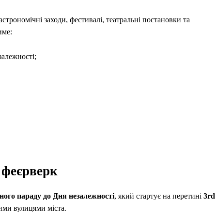
строномічні заходи, фестивалі, театральні постановки та
име:
залежності;
 феєрверк
ного параду до Дня незалежності
, який стартує на перетині
3rd
ими вулицями міста.