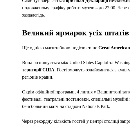
Саме тут зберігається
оригінал Декларації незалеж
подовженому графіку роботи музею – до 22:00. Чере
заздалегідь.
Великий ярмарок усіх штатів
Ще однією масштабною подією стане
Great American 
Вона розташується між United States Capitol та Washi
території США
. Гості зможуть ознайомитися з кул
регіонів країни.
Окрім офіційної програми, 4 липня у Вашингтоні запл
фестивалі, театральні постановки, спеціальні музейні 
бейсбольний матч на стадіоні Nationals Park.
Через рекордну кількість гостей у центрі столиці запр