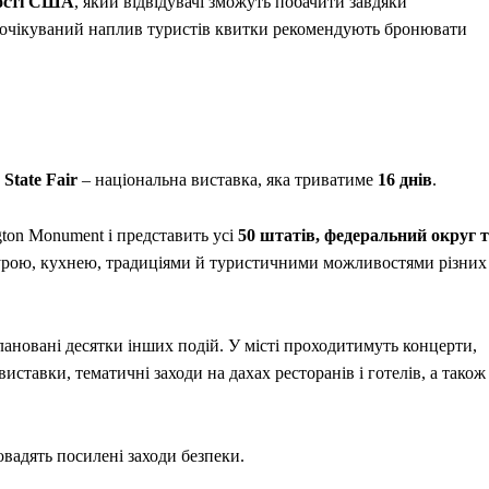
ності США
, який відвідувачі зможуть побачити завдяки
з очікуваний наплив туристів квитки рекомендують бронювати
State Fair
– національна виставка, яка триватиме
16 днів
.
ngton Monument і представить усі
50 штатів, федеральний округ 
ьтурою, кухнею, традиціями й туристичними можливостями різних
ановані десятки інших подій. У місті проходитимуть концерти,
виставки, тематичні заходи на дахах ресторанів і готелів, а також
овадять посилені заходи безпеки.