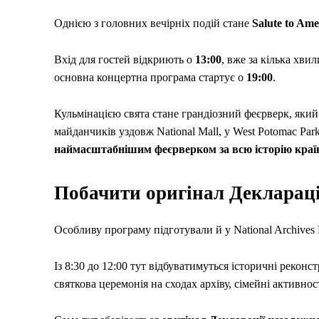
Однією з головних вечірніх подій стане
Salute to Ame
Вхід для гостей відкриють о
13:00
, вже за кілька хвил
основна концертна програма стартує о
19:00
.
Кульмінацією свята стане грандіозний феєрверк, яки
майданчиків уздовж National Mall, у West Potomac Par
наймасштабнішим феєрверком за всю історію краї
Побачити оригінал Деклараці
Особливу програму підготували й у National Archives 
Із 8:30 до 12:00 тут відбуватимуться історичні рекон
святкова церемонія на сходах архіву, сімейні активно