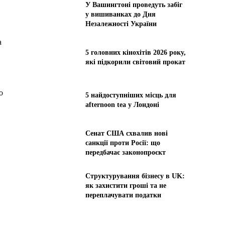
У Вашингтоні проведуть забіг
у вишиванках до Дня
Незалежності України
а
5 головних кінохітів 2026 року,
які підкорили світовий прокат
о
5 найдоступніших місць для
afternoon tea у Лондоні
Сенат США схвалив нові
санкції проти Росії: що
передбачає законопроєкт
Структурування бізнесу в UK:
як захистити гроші та не
переплачувати податки