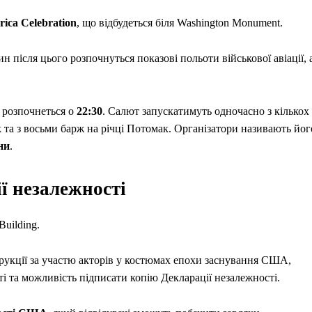
rica Celebration
, що відбудеться біля Washington Monument.
ин після цього розпочнуться показові польоти військової авіації, 
й розпочнеться о
22:30
. Салют запускатимуть одночасно з кількох
k та з восьми барж на річці Потомак. Організатори називають йог
ни
.
ї незалежності
Building.
струкції за участю акторів у костюмах епохи заснування США,
сті та можливість підписати копію Декларації незалежності.