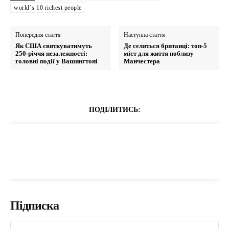
world`s 10 richest people
Попередня стаття
Наступна стаття
Як США святкуватимуть
Де селяться британці: топ-5
250-річчя незалежності:
міст для життя поблизу
головні події у Вашингтоні
Манчестера
ПОДІЛИТИСЬ:
Підписка