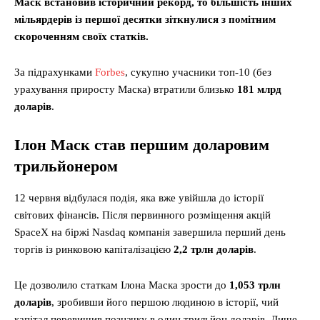
Маск встановив історичний рекорд, то більшість інших
мільярдерів із першої десятки зіткнулися з помітним
скороченням своїх статків.
За підрахунками
Forbes
, сукупно учасники топ-10 (без
урахування приросту Маска) втратили близько
181 млрд
доларів
.
Ілон Маск став першим доларовим
трильйонером
12 червня відбулася подія, яка вже увійшла до історії
світових фінансів. Після первинного розміщення акцій
SpaceX на біржі Nasdaq компанія завершила перший день
торгів із ринковою капіталізацією
2,2 трлн доларів
.
Це дозволило статкам Ілона Маска зрости до
1,053 трлн
доларів
, зробивши його першою людиною в історії, чий
капітал перевищив позначку в один трильйон доларів. Лише