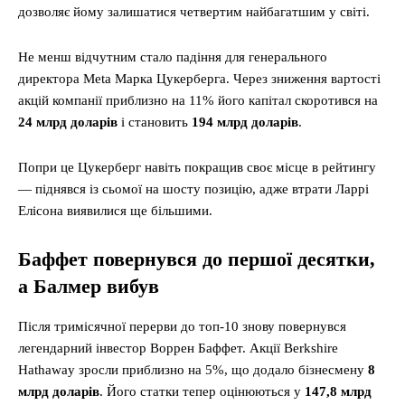
дозволяє йому залишатися четвертим найбагатшим у світі.
Не менш відчутним стало падіння для генерального
директора Meta Марка Цукерберга. Через зниження вартості
акцій компанії приблизно на 11% його капітал скоротився на
24 млрд доларів
і становить
194 млрд доларів
.
Попри це Цукерберг навіть покращив своє місце в рейтингу
— піднявся із сьомої на шосту позицію, адже втрати Ларрі
Елісона виявилися ще більшими.
Баффет повернувся до першої десятки,
а Балмер вибув
Після тримісячної перерви до топ-10 знову повернувся
легендарний інвестор Воррен Баффет. Акції Berkshire
Hathaway зросли приблизно на 5%, що додало бізнесмену
8
млрд доларів
. Його статки тепер оцінюються у
147,8 млрд