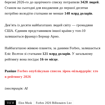
березні 2026-го до щорічного списку потрапили
3428 людей
.
Станом на сьогодні для входження до першої десятки
потрібно володіти статками не менше
148 млрд доларів
.
Дев’ять із десяти найбагатших людей світу — громадяни
США. Єдиним представником іншої країни у топ-10
залишається француз Бернар Арно.
Найбагатшою жінкою планети, за даними Forbes, залишається
Еліс Волтон зі статками
121 млрд доларів
. У загальному
рейтингу вона посідає
16-те місце
.
Раніше
Forbes опублікував список зірок-мільярдерів: хто
в рейтингу 2026
ілюстрація: АІ
ТЕГИ
Elon Musk
Forbes 2026 Billionaires List