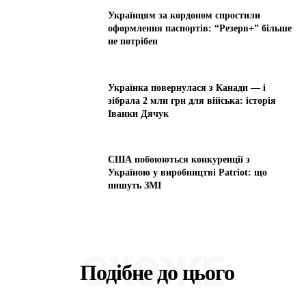
Українцям за кордоном спростили
оформлення паспортів: “Резерв+” більше
не потрібен
Українка повернулася з Канади — і
зібрала 2 млн грн для війська: історія
Іванки Дячук
США побоюються конкуренції з
Україною у виробництві Patriot: що
пишуть ЗМІ
СХОЖЕ
Подібне до цього