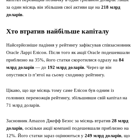
за один місяць він збільшив свої активи ще на
218 млрд
доларів
.
Хто втратив найбільше капіталу
Найсерйозніше падіння у рейтингу зафіксував співзасновник
Oracle Ларрі Елісон. Після того як акції Oracle подешевшали
приблизно на 35%, його статки скоротилися одразу на
84
млрд доларів
— до
192 млрд доларів
. Через це він
опустився із п’ятої на сьому сходинку рейтингу.
Цікаво, що ще місяць тому саме Елісон був одним із
головних переможців рейтингу, збільшивши свій капітал на
71 млрд доларів.
Засновник Amazon Джефф Безос за місяць втратив
28 млрд
доларів
, оскільки акції компанії подешевшали приблизно на
12%. Його статки зараз оцінюються у
249 млрд доларів
, що