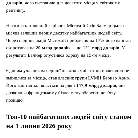
доларів
, чого вистачило для десятого місця у світовому
рейтингу.
Натомість колишній керівник Microsoft Стів Балмер цього
місяця залишив першу десятку найбагатших людей світу.
Через падіння акцій Microsoft приблизно на 17% його капітал
скоротився на
20 млрд доларів
— до
121 млрд доларів
. У
результаті Балмер опустився одразу на 15-те місце.
Єдиним учасником першої десятки, чиї статки практично не
змінилися за місяць, став власник групи LVMH Бернар Арно.
Його капітал залишається на рівні
147,9 млрд доларів
, що
дозволило французькому бізнесмену зберегти дев’яту
позицію.
Топ-10 найбагатших людей світу станом
на 1 липня 2026 року