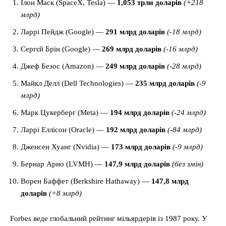
Ілон Маск (SpaceX, Tesla) —
1,053 трлн доларів
(+218
млрд)
Ларрі Пейдж (Google) —
291 млрд доларів
(-18 млрд)
Сергєй Брін (Google) —
269 млрд доларів
(-16 млрд)
Джеф Безос (Amazon) —
249 млрд доларів
(-28 млрд)
Майкл Делл (Dell Technologies) —
235 млрд доларів
(-9
млрд)
Марк Цукерберг (Meta) —
194 млрд доларів
(-24 млрд)
Ларрі Еллісон (Oracle) —
192 млрд доларів
(-84 млрд)
Дженсен Хуанг (Nvidia) —
173 млрд доларів
(-9 млрд)
Бернар Арно (LVMH) —
147,9 млрд доларів
(без змін)
Ворен Баффет (Berkshire Hathaway) —
147,8 млрд
доларів
(+8 млрд)
Forbes веде глобальний рейтинг мільярдерів із 1987 року. У