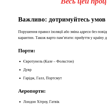
Весь цей про
Важливо: дотримуйтесь умов 
Порушення правил ізоляції або зміна адреси без пов
карантин. Також варто пам’ятати: прибуття у країну 
Порти:
Євротунель (Кале – Фолкстон)
Дувр
Гарідж, Галл, Портсмут
Аеропорти:
Лондон Хітроу, Гатвік