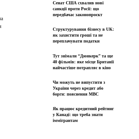
Сенат США схвалив нові
санкції проти Росії: що
передбачає законопроєкт
а
я
Структурування бізнесу в UK:
як захистити гроші та не
переплачувати податки
Тут знімали “Дюнкерк” та ще
40 фільмів: яке місце Британії
найчастіше потрапляє в кіно
Чи можуть не випустити з
України через кредит або
борги: пояснення МВС
Як працює кредитний рейтинг
у Канаді: що треба знати
іммігрантам