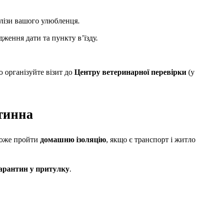
лізи вашого улюбленця.
дження дати та пункту в’їзду.
 організуйте візит до
Центру ветеринарної перевірки
(у
тинна
 може пройти
домашню ізоляцію
, якщо є транспорт і житло
арантин у притулку
.