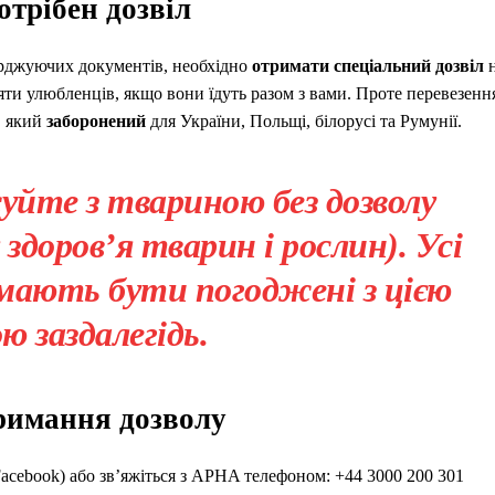
трібен дозвіл
верджуючих документів, необхідно
отримати спеціальний дозвіл
н
ти улюбленців, якщо вони їдуть разом з вами. Проте перевезенн
, який
заборонений
для України, Польщі, білорусі та Румунії.
йте з твариною без дозволу
доров’я тварин і рослин). Усі
 мають бути погоджені з цією
ю заздалегідь.
римання дозволу
Facebook) або зв’яжіться з APHA телефоном: +44 3000 200 301