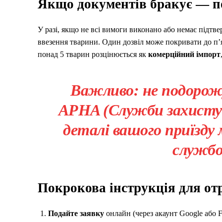
Якщо документів бракує — по
У разі, якщо не всі вимоги виконано або немає підт
ввезення тварини. Один дозвіл може покривати до п’я
понад 5 тварин розцінюється як
комерційний імпорт
Важливо: не подорожу
APHA (Служби захисту з
деталі вашого приїзду
службо
Покрокова інструкція для от
Подайте заявку
онлайн (через акаунт Google або 