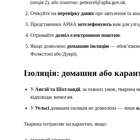
(опція 2), або поштою: pettravel@apha.gov.uk.
Очікуйте на
перевірку даних
про щеплення та ана
Представники APHA
зателефонують
вам для узго
Отримайте
дозвіл електронною поштою
.
Якщо дозволено
домашню ізоляцію
— обов’язково
Фолкстоні або Дуврі).
Ізоляція: домашня або каран
У
Англії та Шотландії
, за певних умов, тварина
відповідає вимогам.
У
Уельсі
домашня ізоляція не дозволена — лише
к
Тварина потрапляє на карантин, якщо:
відсутній мікрочіп