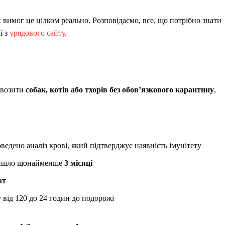
вимог це цілком реально. Розповідаємо, все, що потрібно знати
ї з
урядового сайту
.
ввозити
собак, котів або тхорів без обов’язкового карантину
,
роведено аналіз крові, який підтверджує наявність імунітету
пройшло щонайменше
3 місяці
ат
 від 120 до 24 годин до подорожі