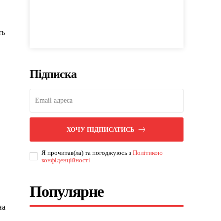
ть
Підписка
,
ХОЧУ ПІДПИСАТИСЬ
Я прочитав(ла) та погоджуюсь з
Політикою
конфіденційності
Популярне
на