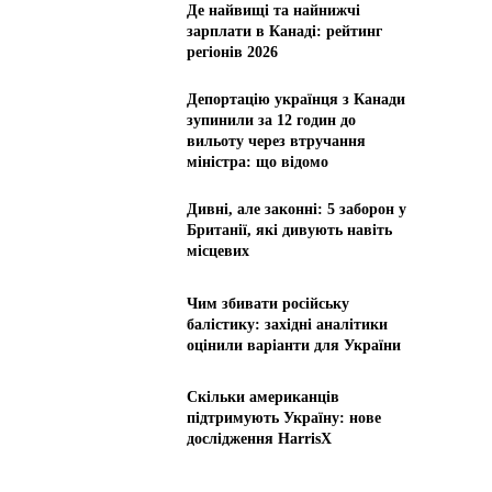
Де найвищі та найнижчі
зарплати в Канаді: рейтинг
регіонів 2026
Депортацію українця з Канади
зупинили за 12 годин до
вильоту через втручання
міністра: що відомо
Дивні, але законні: 5 заборон у
Британії, які дивують навіть
місцевих
Чим збивати російську
балістику: західні аналітики
оцінили варіанти для України
Скільки американців
підтримують Україну: нове
дослідження HarrisX