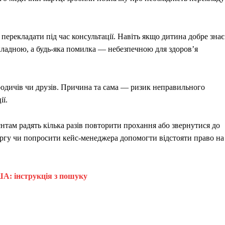
ерекладати під час консультації. Навіть якщо дитина добре знає
складною, а будь-яка помилка — небезпечною для здоров’я
родичів чи друзів. Причина та сама — ризик неправильного
ії.
єнтам радять кілька разів повторити прохання або звернутися до
ргу чи попросити кейс-менеджера допомогти відстояти право на
ША: інструкція з пошуку