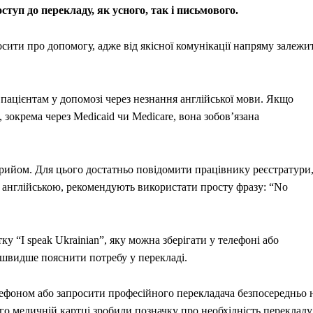
туп до перекладу, як усного, так і письмового.
сити про допомогу, адже від якісної комунікації напряму залежи
ацієнтам у допомозі через незнання англійської мови. Якщо
 зокрема через Medicaid чи Medicare, вона зобов’язана
рийом. Для цього достатньо повідомити працівнику реєстратури
 англійською, рекомендують використати просту фразу: “No
у “I speak Ukrainian”, яку можна зберігати у телефоні або
 швидше пояснити потребу у перекладі.
ефоном або запросити професійного перекладача безпосередньо 
го медичній картці зробили позначку про необхідність перекладу