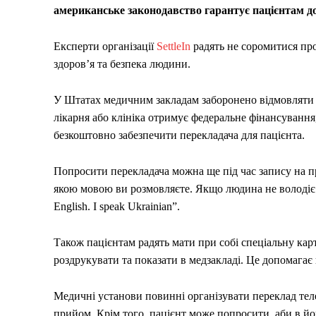
американське законодавство гарантує пацієнтам дос
Експерти організації
SettleIn
радять не соромитися про
здоров’я та безпека людини.
У Штатах медичним закладам заборонено відмовляти п
лікарня або клініка отримує федеральне фінансування,
безкоштовно забезпечити перекладача для пацієнта.
Попросити перекладача можна ще під час запису на п
якою мовою ви розмовляєте. Якщо людина не володіє
English. I speak Ukrainian”.
Також пацієнтам радять мати при собі спеціальну картк
роздрукувати та показати в медзакладі. Це допомагає
Медичні установи повинні організувати переклад тел
прийом. Крім того, пацієнт може попросити, аби в йо