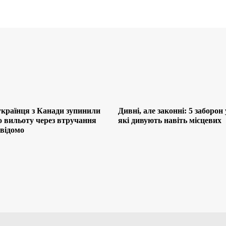
українця з Канади зупинили
Дивні, але законні: 5 заборон 
до вильоту через втручання
які дивують навіть місцевих
 відомо