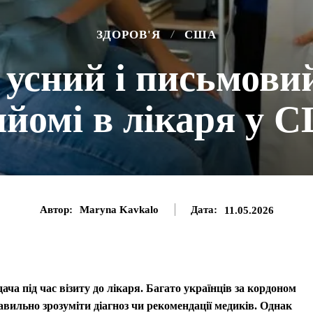
ЗДОРОВ'Я
США
усний і письмови
ийомі в лікаря у 
Автор:
Maryna Kavkalo
Дата:
11.05.2026
а під час візиту до лікаря. Багато українців за кордоном
ильно зрозуміти діагноз чи рекомендації медиків. Однак