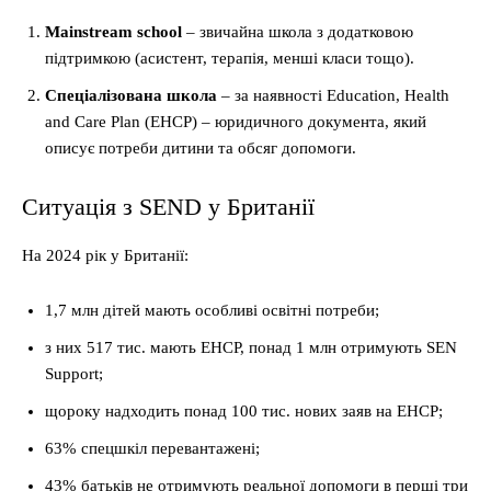
Mainstream school
– звичайна школа з додатковою
підтримкою (асистент, терапія, менші класи тощо).
Спеціалізована школа
– за наявності Education, Health
and Care Plan (EHCP) – юридичного документа, який
описує потреби дитини та обсяг допомоги.
Ситуація з SEND у Британії
На 2024 рік у Британії:
1,7 млн дітей мають особливі освітні потреби;
з них 517 тис. мають EHCP, понад 1 млн отримують SEN
Support;
щороку надходить понад 100 тис. нових заяв на EHCP;
63% спецшкіл перевантажені;
43% батьків не отримують реальної допомоги в перші три