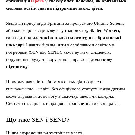
організація
Opora
у своєму блозі пояснює, як британська
система освіти здатна підтримати таких дітей.
Якщо ви прибули до Британії за програмою Ukraine Scheme
або маєте довгострокову візу (наприклад, Skilled Worker),
ваша дитина має
такі ж права на освіту, як і британські
школярі
. І навіть більше: діти з особливими освітніми
потребами (SEN або SEND), як-от аутизм, дислексія,
порушення слуху чи зору, мають право на
додаткову
підтримку
.
Причому наявність або «тяжкість» діагнозу не є
визначальною – навіть без офіційного статусу кожна дитина
може отримати допомогу в садочку, школі чи коледжі.
Система складна, але працює – головне знати свої права.
Що таке SEN і SEND?
Ці два скорочення ви зустрінете часто: