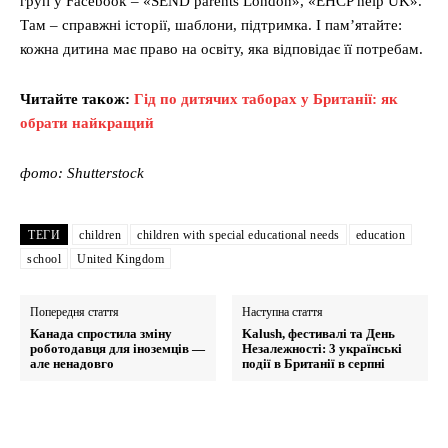
груп у Facebook – «SEND parents London», «EHCP help UK».
Там – справжні історії, шаблони, підтримка. І пам’ятайте:
кожна дитина має право на освіту, яка відповідає її потребам.
Читайте також:
Гід по дитячих таборах у Британії: як
обрати найкращий
фото: Shutterstock
ТЕГИ
children
children with special educational needs
education
school
United Kingdom
Попередня стаття
Наступна стаття
Канада спростила зміну
Kalush, фестивалі та День
роботодавця для іноземців —
Незалежності: 3 українські
але ненадовго
події в Британії в серпні