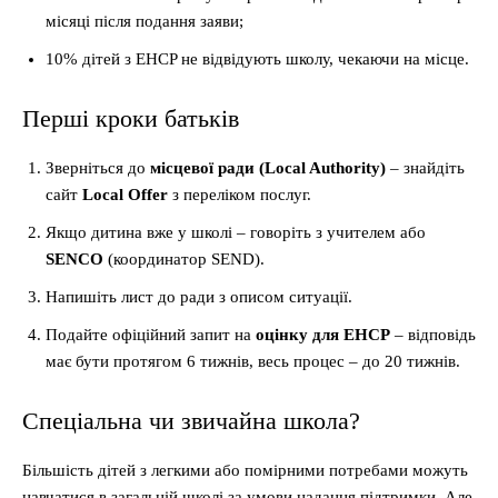
місяці після подання заяви;
10% дітей з EHCP не відвідують школу, чекаючи на місце.
Перші кроки батьків
Зверніться до
місцевої ради (Local Authority)
– знайдіть
сайт
Local Offer
з переліком послуг.
Якщо дитина вже у школі – говоріть з учителем або
SENCO
(координатор SEND).
Напишіть лист до ради з описом ситуації.
Подайте офіційний запит на
оцінку для EHCP
– відповідь
має бути протягом 6 тижнів, весь процес – до 20 тижнів.
Спеціальна чи звичайна школа?
Більшість дітей з легкими або помірними потребами можуть
навчатися в загальній школі за умови надання підтримки. Але