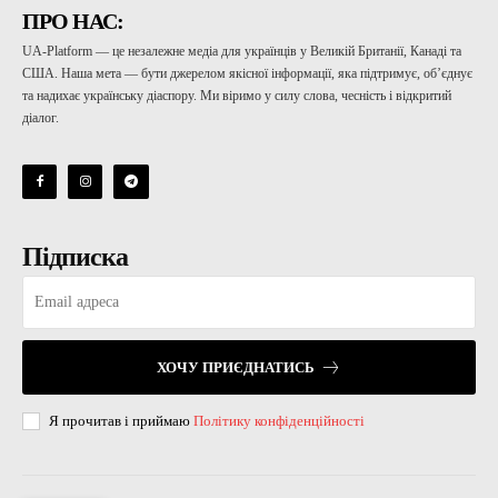
ПРО НАС:
UA-Platform — це незалежне медіа для українців у Великій Британії, Канаді та
США. Наша мета — бути джерелом якісної інформації, яка підтримує, об’єднує
та надихає українську діаспору. Ми віримо у силу слова, чесність і відкритий
діалог.
Підписка
ХОЧУ ПРИЄДНАТИСЬ
Я прочитав і приймаю
Політику конфіденційності