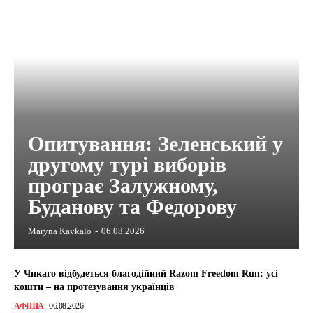
Опитування: Зеленський у
другому турі виборів
програє Залужному,
Буданову та Федорову
Maryna Kavkalo
-
06.08.2026
У Чикаго відбудеться благодійний Razom Freedom Run: усі
кошти – на протезування українців
АФІША
06.08.2026