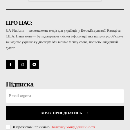
ПРО НАС:
UA-Platform — це незалежне медіа для українців у Великій Британії, Канаді та
США. Наша мета — бути джерелом якісної інформації, яка підтримує, об’єднує
та надихає українську діаспору. Ми віримо у силу слова, чесність і відкритий
діалог.
Підписка
ХОЧУ ПРИЄДНАТИСЬ
Я прочитав і приймаю
Політику конфіденційності