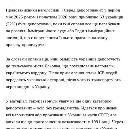
Правозахисники наголосили: «Серед депортованих у період
між 2025 роком і початком 2026 року приблизно 33 українців
(22%) були депортовані, поки їхні справи все ще перебували
на розгляді Імміграційного суду або Ради з імміграційних
апеляцій, що є порушенням їхнього права на належну
правову процедуру».
За словами організації, нині більшість українців депортують
до польського міста Ясьонка, що розташоване неподалік
українського кордону. Після приземлення літака ICE людей
передають українській стороні, після чого їх транспортують
через кордон в Україну.
У матеріалі також звернули увагу на ще одну категорію
депортованих – осіб без громадянства. Йдеться про людей,
які народилися або проживали в Україні за часів СРСР, але
виїхали ще до проголошення незалежності у 1991 році. Через
це вони автоматично не вважаються громадянами України,