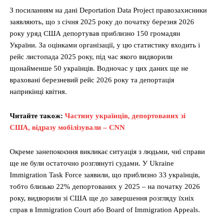
З посиланням на дані Deportation Data Project правозахисники
заявляють, що з січня 2025 року до початку березня 2026
року уряд США депортував приблизно 150 громадян
України. За оцінками організації, у цю статистику входить і
рейс листопада 2025 року, під час якого видворили
щонайменше 50 українців. Водночас у цих даних ще не
враховані березневий рейс 2026 року та депортація
наприкінці квітня.
Читайте також:
Частину українців, депортованих зі
США, відразу мобілізували – CNN
Окреме занепокоєння викликає ситуація з людьми, чиї справи
ще не були остаточно розглянуті судами. У Ukraine
Immigration Task Force заявили, що приблизно 33 українців,
тобто близько 22% депортованих у 2025 – на початку 2026
року, видворили зі США ще до завершення розгляду їхніх
справ в Immigration Court або Board of Immigration Appeals.