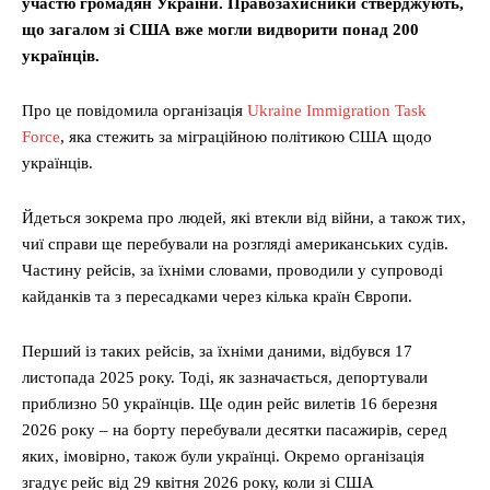
участю громадян України. Правозахисники стверджують,
що загалом зі США вже могли видворити понад 200
українців.
Про це повідомила організація
Ukraine Immigration Task
Force
, яка стежить за міграційною політикою США щодо
українців.
Йдеться зокрема про людей, які втекли від війни, а також тих,
чиї справи ще перебували на розгляді американських судів.
Частину рейсів, за їхніми словами, проводили у супроводі
кайданків та з пересадками через кілька країн Європи.
Перший із таких рейсів, за їхніми даними, відбувся 17
листопада 2025 року. Тоді, як зазначається, депортували
приблизно 50 українців. Ще один рейс вилетів 16 березня
2026 року – на борту перебували десятки пасажирів, серед
яких, імовірно, також були українці. Окремо організація
згадує рейс від 29 квітня 2026 року, коли зі США