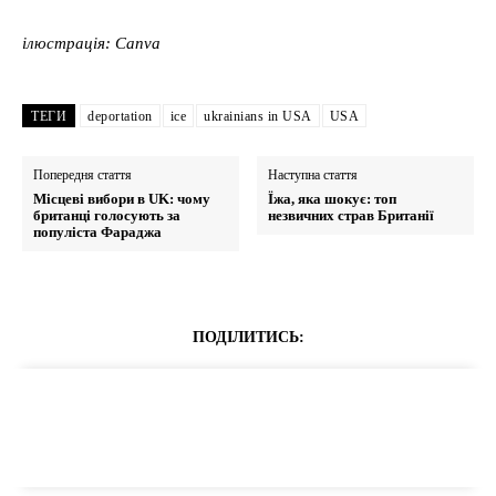
ілюстрація: Canva
ТЕГИ
deportation
ice
ukrainians in USA
USA
Попередня стаття
Наступна стаття
Місцеві вибори в UK: чому
Їжа, яка шокує: топ
британці голосують за
незвичних страв Британії
популіста Фараджа
ПОДІЛИТИСЬ: