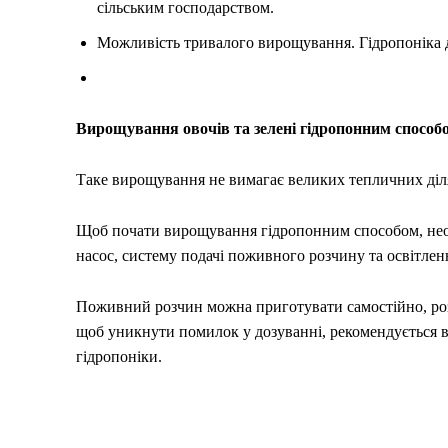
сільським господарством.
Можливість тривалого вирощування. Гідропоніка 
Вирощування овочів та зелені гідропонним способ
Таке вирощування не вимагає великих тепличних діл
Щоб почати вирощування гідропонним способом, необ
насос, систему подачі поживного розчину та освітлен
Поживний розчин можна приготувати самостійно, роз
щоб уникнути помилок у дозуванні, рекомендується ви
гідропоніки.