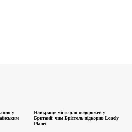
ання у
Найкраще місто для подорожей у
раїнським
Британії: чим Брістоль підкорив Lonely
Planet