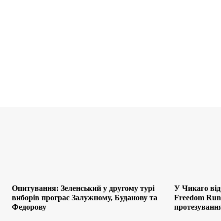
Опитування: Зеленський у другому турі
У Чикаго від
виборів програє Залужному, Буданову та
Freedom Run:
Федорову
протезування