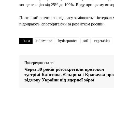
концентрацію від 25% до 100%. Воду при цьому викор
Поживний розчин час від часу замінюють – інтервал м
підбирають, спостерігаючи за розвитком рослин.
cultivation
hydroponics
soil
vegetables
ТЕГИ
Попередня стаття
Через 30 років розсекретили протокол
зустрічі Клінтона, Єльцина і Кравчука про
відмову України від ядерної зброї