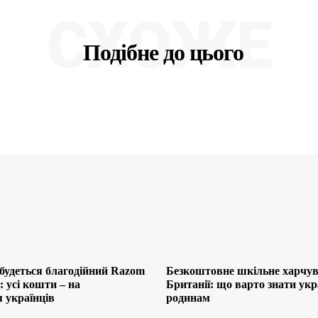
СХОЖЕ
Подібне до цього
будеться благодійний Razom
Безкоштовне шкільне харчув
 усі кошти – на
Британії: що варто знати ук
 українців
родинам