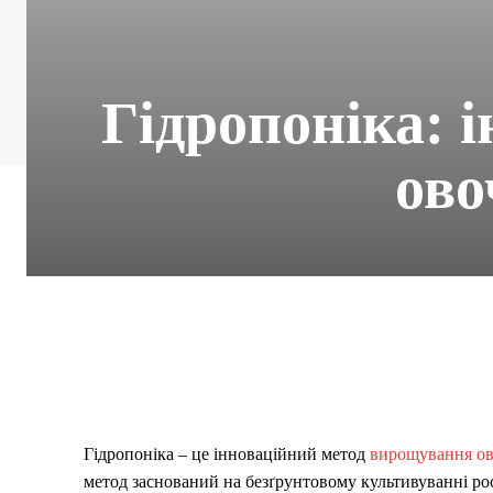
Гідропоніка: 
ово
Гідропоніка – це інноваційний метод
вирощування ов
метод заснований на безґрунтовому культивуванні ро