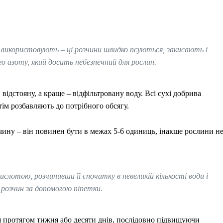
не використовують – ці розчини швидко псуються, закисають і
го азоту, який досить небезпечний для рослин.
відстояну, а краще – відфільтровану воду. Всі сухі добрива
тім розбавляють до потрібного обсягу.
ину – він повинен бути в межах 5-6 одиниць, інакше рослини н
лотою, розчинивши її спочатку в невеликій кількості води і
 розчин за допомогою піпетки.
я протягом тижня або десяти днів, послідовно підвищуючи