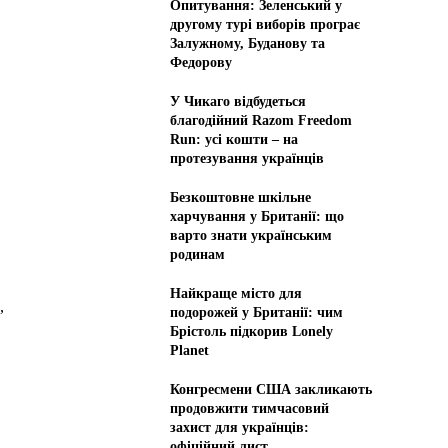
Опитування: Зеленський у
другому турі виборів програє
Залужному, Буданову та
Федорову
У Чикаго відбудеться
благодійний Razom Freedom
Run: усі кошти – на
протезування українців
Безкоштовне шкільне
харчування у Британії: що
варто знати українським
родинам
Найкраще місто для
,
подорожей у Британії: чим
Брістоль підкорив Lonely
Planet
Конгресмени США закликають
продовжити тимчасовий
захист для українців:
офіційний лист