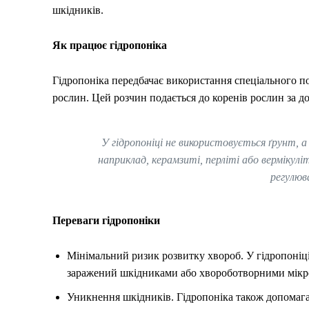
шкідників.
Як працює гідропоніка
Гідропоніка передбачає використання спеціального по
рослин. Цей розчин подається до коренів рослин за до
У гідропоніці не використовується ґрунт, 
наприклад, керамзиті, перліті або вермікулі
регулюв
Переваги гідропоніки
Мінімальний ризик розвитку хвороб. У гідропоніці
заражений шкідниками або хвороботворними мікр
Уникнення шкідників. Гідропоніка також допомага