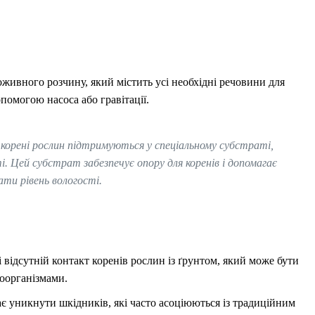
живного розчину, який містить усі необхідні речовини для
помогою насоса або гравітації.
а корені рослин підтримуються у спеціальному субстраті,
ті. Цей субстрат забезпечує опору для коренів і допомагає
ати рівень вологості.
 відсутній контакт коренів рослин із ґрунтом, який може бути
оорганізмами.
є уникнути шкідників, які часто асоціюються із традиційним