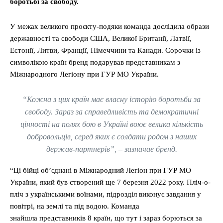
боротьбі за свободу.
У межах великого проєкту-подяки команда дослідила образи
державності та свободи США, Великої Британії, Латвії,
Естонії, Литви, Франції, Німеччини та Канади. Сорочки із
символікою країн бренд подарував представникам з
Міжнародного Легіону при ГУР МО України.
“Кожна з цих країн має власну історію боротьби за
свободу. Зараз за справедливість та демократичні
цінності на полях бою в Україні воює велика кількість
добровольців, серед яких є солдати родом з наших
держав-партнерів”, – зазначає бренд.
“Ці бійці обʼєднані в Міжнародний Легіон при ГУР МО
України, який був створений ще 7 березня 2022 року. Пліч-о-
пліч з українськими воїнами, підрозділ виконує завдання у
повітрі, на землі та під водою. Команда
знайшла представників 8 країн, що тут і зараз борються за