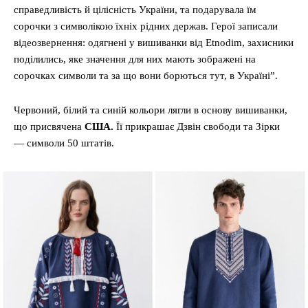
справедливість й цілісність України, та подарувала їм
сорочки з символікою їхніх рідних держав. Герої записали
відеозвернення: одягнені у вишиванки від Etnodim, захисники
поділились, яке значення для них мають зображені на
сорочках символи та за що вони борються тут, в Україні”.
Червоний, білий та синій кольори лягли в основу вишиванки,
що присвячена
США.
Її прикрашає Дзвін свободи та Зірки
— символи 50 штатів.