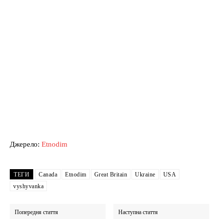
Джерело:
Etnodim
ТЕГИ
Canada
Etnodim
Great Britain
Ukraine
USA
vyshyvanka
Попередня стаття
Наступна стаття