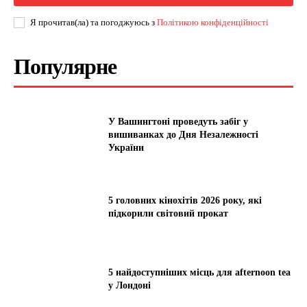
Я прочитав(ла) та погоджуюсь з
Політикою конфіденційності
Популярне
У Вашингтоні проведуть забіг у
вишиванках до Дня Незалежності
України
5 головних кінохітів 2026 року, які
підкорили світовий прокат
5 найдоступніших місць для afternoon tea
у Лондоні