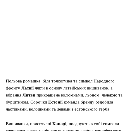
Польова ромашка, біла трясогузка та символ Народного
фронту
Латвії
лягли в основу латвійських вишиванок, а
вбрання
Литви
прикрашене колюмнами, льоном, лелекою та
бурштином. Сорочки
Естонії
команда бренду оздобила
ластівками, волошками та левами з естонського герба.
Вишиванки, присвячені
Канаді
, поєднують в собі символи
кленового листа, національних тварин країни, королівського