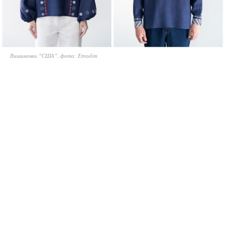
Вишиванки “США”. фото: Etnodim