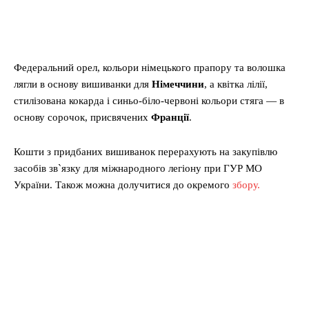
Федеральний орел, кольори німецького прапору та волошка
лягли в основу вишиванки для
Німеччини
, а квітка лілії,
стилізована кокарда і синьо-біло-червоні кольори стяга — в
основу сорочок, присвячених
Франції
.
Кошти з придбаних вишиванок перерахують на закупівлю
засобів зв`язку для міжнародного легіону при ГУР МО
України. Також можна долучитися до окремого
збору.