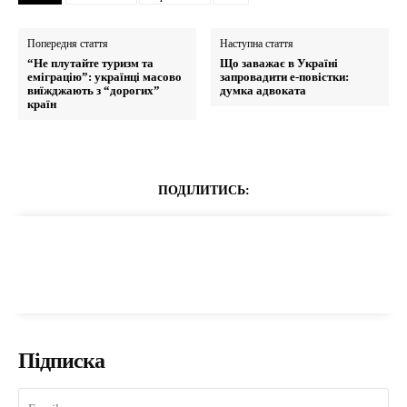
Попередня стаття
Наступна стаття
“Не плутайте туризм та
Що заважає в Україні
еміграцію”: українці масово
запровадити е-повістки:
виїжджають з “дорогих”
думка адвоката
країн
ПОДІЛИТИСЬ:
Підписка