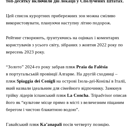
топ-десятку включили дві локації у Сполучених Штатах.
Цей список курортних прибережних зон можна сміливо
використовувати, плануючи наступну літню подорож.
Рейтинг створюють, ґрунтуючись на оцінках і коментарях
користувачів з усього світу, зібраних з жовтня 2022 року по
вересень 2023 року.
“Золото” 2024-го року забрав пляж
Praia da Falésia
в португальській провінції Алгарве. На другій сходинці –
пляж
Spiaggia dei Conigli
на острові Ізола-деї-Конільї в Італії,
який назвали ідеальним для сімейного відпочинку. Замкнув
трійку лідерів іспанський пляж
La Concha
. Tripadvisor описав
його як “культове місце прямо в місті з величезним піщаним
берегом і чистою блакитною водою”.
Гавайський пляж
Ka’anapali
посів четверту позицію.