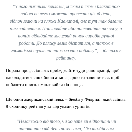
“З його ніжними хвилями, м’яким піском і блакитною
водою ви легко можете провести цілий день,
відпочиваючи на пляжі Каанапалі, але тут так багато
чим зайнятися. Поплавайте або поплавайте під воду, а
потім відвідайте місцевий ринок виробів ручної
роботи. До пляжу легко дістатися, а також є
громадські туалети та магазини поблизу”, – ідеться в
рейтингу.
Порада професіонала: приїжджайте туди рано вранці, щоб
насолодитися спокійною атмосферою та залишитися, щоб
побачити приголомшливий захід сонця.
Ще один американський пляж –
Siesta
у Флориді, який зайняв
9 сходинку рейтингу за відгуками туристів.
“Незалежно від того, чи хочете ви відпочити чи
наповнити свій день розвагами, Сієста-біч вам