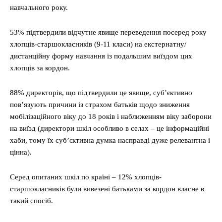
навчального року.
53% підтвердили відчутне явище переведення посеред року
хлопців-старшокласників (9-11 класи) на екстернатну/
дистанційну форму навчання із подальшим виїздом цих
хлопців за кордон.
88% директорів, що підтвердили це явище, суб’єктивно
пов’язують причини із страхом батьків щодо зниження
мобілізаційного віку до 18 років і наближенням віку заборони
на виїзд (директори шкіл особливо в селах – це інформаційні
хаби, тому їх суб’єктивна думка насправді дуже релевантна і
цінна).
Серед опитаних шкіл по країні – 12% хлопців-
старшокласників були вивезені батьками за кордон власне в
такий спосіб.