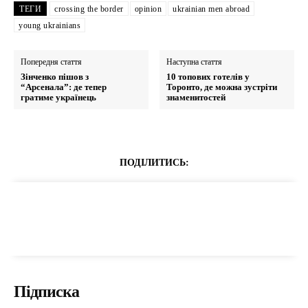
ТЕГИ
crossing the border
opinion
ukrainian men abroad
young ukrainians
Попередня стаття
Наступна стаття
Зінченко пішов з
10 топових готелів у
“Арсенала”: де тепер
Торонто, де можна зустріти
гратиме українець
знаменитостей
ПОДІЛИТИСЬ:
Підписка