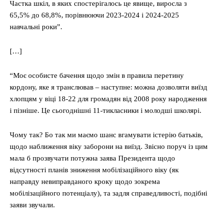
Частка шкіл, в яких спостерігалось це явище, виросла з
65,5% до 68,8%, порівнюючи 2023-2024 і 2024-2025
навчальні роки”.
[…]
“Моє особисте бачення щодо змін в правила перетину
кордону, яке я транслював – наступне: можна дозволяти виїзд
хлопцям у віці 18-22 для громадян від 2008 року народження
і пізніше. Це сьогоднішні 11-тикласники і молодші школярі.
Чому так? Бо так ми маємо шанс вгамувати істерію батьків,
щодо наближення віку заборони на виїзд. Звісно поруч із цим
мала б прозвучати потужна заява Президента щодо
відсутності планів зниження мобілізаційного віку (як
направду невиправданого кроку щодо зокрема
мобілізаційного потенціалу), та задля справедливості, подібні
заяви звучали.