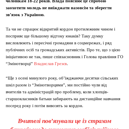
чоловікам 18-22 років. Влада пояснює це спробою
заохотити молодь не виїжджати назовсім та зберегти
зв’язок з Україною.
Та чи не спрацює відкритий кордон протилежним чином і
посприяє ще більшому відтоку юнаків? Таку думку
висловлюють і пересічні громадяни в соцмережах, і ряд
публічних осіб та громадських активістів. Про те, що з цією
ініціативою не так, пише співзасновник і Голова правління ГО
“Змінотворці”
Владислав Грезєв
.
“Ще з осені минулого року, об’їжджаючи десятки сільських
шкіл разом із “Змінотворцями”, ми постійно чули від
вчителів та адміністрацій про проблему, коли хлопців-
старшокласників батьки забирають на дистанційне навчання
посеред року і потім вивозять за кордон.
Вчителі пов’язували це із страхом