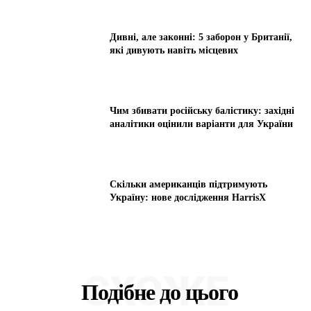
Дивні, але законні: 5 заборон у Британії,
які дивують навіть місцевих
Чим збивати російську балістику: західні
аналітики оцінили варіанти для України
Скільки американців підтримують
Україну: нове дослідження HarrisX
СХОЖЕ
Подібне до цього