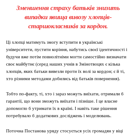
Зменшення страху батьків знизить
випадки явища вивозу хлопців-
старшокласників за кордон.
Ці хлопці матимуть змогу вступити в українські
університети, пустити коріння, набутись своєї ідентичності і
будучи вже потім повнолітніми могти самостійно визначати
своє майбутнє (серед наших учнів в Змінотвоцях є кілька
хлопців, яких батьки вивезли проти їх волі за кордон; є й ті,
хто різними методами добились від батьків повернення).
Тобто по-факту, ті, хто і зараз можуть виїхати, отримали б
гарантії, що вони зможуть виїхати і пізніше. І це власне
допомогло б утримати їх в країні. І навіть таке рішення
потребувало б додаткових досліджень і моделювань.
Поточна Постанова уряду стосується усіх громадян у віці