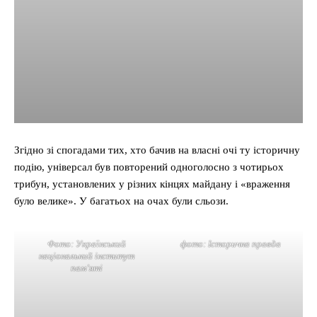
Згідно зі спогадами тих, хто бачив на власні очі ту історичну
подію, універсал був повторений одноголосно з чотирьох
трибун, установлених у різних кінцях майдану і «враження
було велике». У багатьох на очах були сльози.
Фото: Український
фото: Історична правда
національний інститут
пам’яті