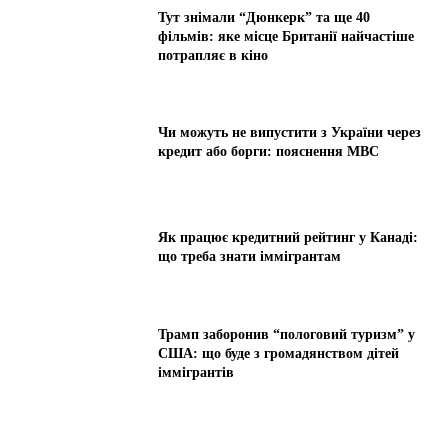
Тут знімали “Дюнкерк” та ще 40
фільмів: яке місце Британії найчастіше
потрапляє в кіно
Чи можуть не випустити з України через
кредит або борги: пояснення МВС
Як працює кредитний рейтинг у Канаді:
що треба знати іммігрантам
Трамп заборонив “пологовий туризм” у
США: що буде з громадянством дітей
іммігрантів