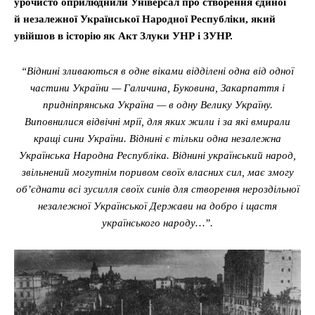
урочисто оприлюднили Універсал про створення єдиної
й незалежної Української Народної Республіки, який
увійшов в історію як Акт Злуки УНР і ЗУНР.
“Віднині зливаються в одне віками відділені одна від одної
частини України — Галичина, Буковина, Закарпаття і
придніпрянська Україна — в одну Велику Україну.
Виповнилися відвічні мрії, для яких жили і за які вмирали
кращі сини України. Віднині є тільки одна незалежна
Українська Народна Республіка. Віднині український народ,
звільнений могутнім поривом своїх власних сил, має змогу
об’єднати всі зусилля своїх синів для створення нероздільної
незалежної Української Держави на добро і щастя
українського народу…”.