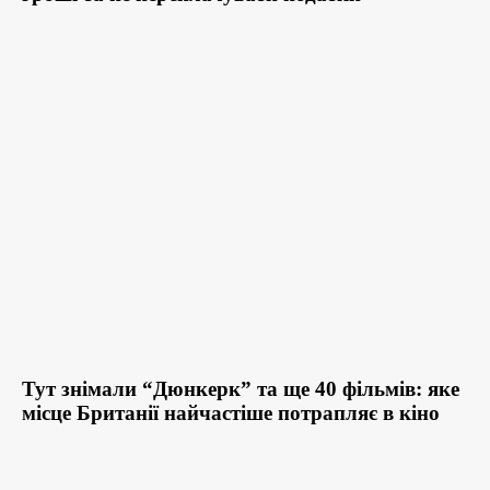
Тут знімали “Дюнкерк” та ще 40 фільмів: яке
місце Британії найчастіше потрапляє в кіно