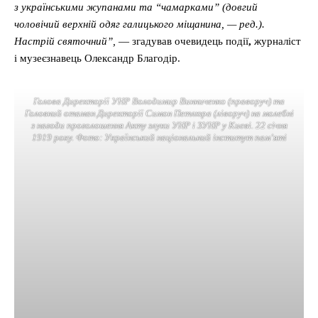
з українськими жупанами та “чамарками” (довгий
чоловічий верхній одяг галицького міщанина, — ред.).
Настрій святочний”,
— згадував очевидець події
,
журналіст
і музеєзнавець Олександр Благодір.
Голова Директорії УНР Володимир Винниченко (праворуч) та
Головний отаман Директорії Симон Петлюра (ліворуч) на молебні
з нагоди проголошення Акту злуки УНР і ЗУНР у Києві. 22 січня
1919 року
.
Фото: Український національний інститут пам’яті