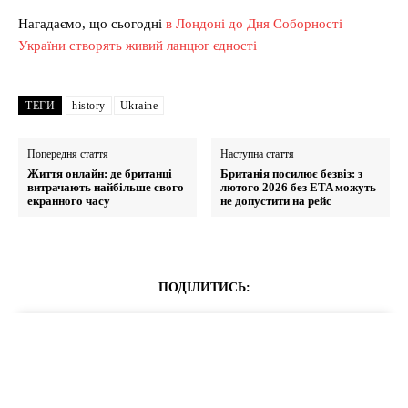
Нагадаємо, що сьогодні
в Лондоні до Дня Соборності
України створять живий ланцюг єдності
ТЕГИ
history
Ukraine
Попередня стаття
Наступна стаття
Життя онлайн: де британці
Британія посилює безвіз: з
витрачають найбільше свого
лютого 2026 без ETA можуть
екранного часу
не допустити на рейс
ПОДІЛИТИСЬ: