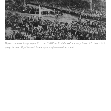
Проголошення Акту злуки УНР та ЗУНР на Софійській площі у Києві 22 січня 1919
року. Фото: Український інститут національної пам’яті