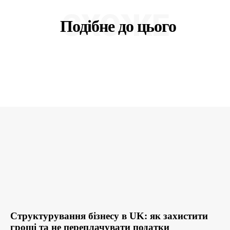
СХОЖЕ
Подібне до цього
Структурування бізнесу в UK: як захистити
гроші та не переплачувати податки