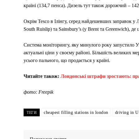
країні (134,7 пенса). Дизель тут також дорожчий – 142
Окрім Tesco в Ілінгу, серед найдешевших заправок у Л
South Ruislip) та Sainsbury’s (у Brent та Greenwich), 
Система моніторингу, яку минулого року запустило Уп
актуальні ціни у своєму районі. Більшість великих м
усього пального, що продається у країні.
Читайте також:
Лондонські штрафи зростають: прав
фото: Freepik
cheapest filling stations in london
driving in 
ТЕГИ
Попередня стаття