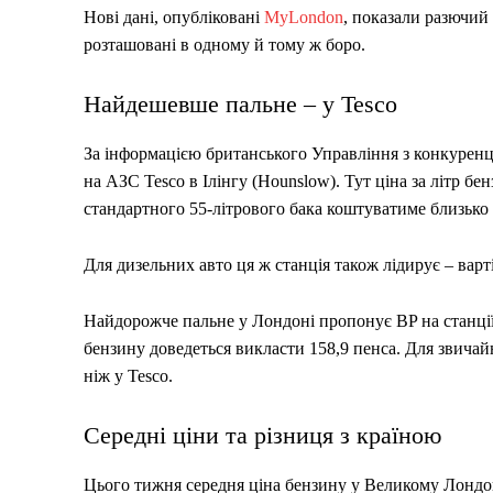
Нові дані, опубліковані
MyLondon
, показали разючий
розташовані в одному й тому ж боро.
Найдешевше пальне – у Tesco
За інформацією британського Управління з конкуренц
на АЗС Tesco в Ілінгу (Hounslow). Тут ціна за літр бе
стандартного 55-літрового бака коштуватиме близько 
Для дизельних авто ця ж станція також лідирує – варті
Найдорожче пальне у Лондоні пропонує BP на станції H
бензину доведеться викласти 158,9 пенса. Для звичай
ніж у Tesco.
Середні ціни та різниця з країною
Цього тижня середня ціна бензину у Великому Лондоні