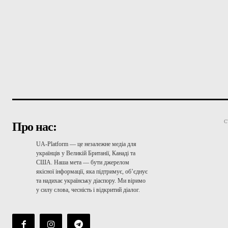
С
Про нас:
UA-Platform — це незалежне медіа для
українців у Великій Британії, Канаді та
США. Наша мета — бути джерелом
якісної інформації, яка підтримує, об’єднує
та надихає українську діаспору. Ми віримо
у силу слова, чесність і відкритий діалог.