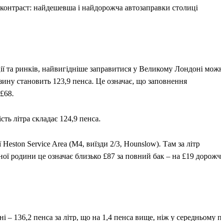
 контраст: найдешевша і найдорожча автозаправки столиці
ії та ринків, найвигідніше заправитися у Великому Лондоні мож
нзину становить 123,9 пенса. Це означає, що заповнення
£68.
сть літра складає 124,9 пенса.
eston Service Area (M4, виїзди 2/3, Hounslow). Там за літр
ної родини це означає близько £87 за повний бак – на £19 дорожч
 – 136,2 пенса за літр, що на 1,4 пенса вище, ніж у середньому 