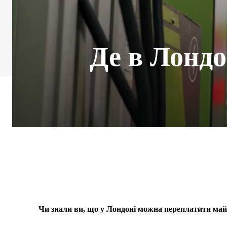
Де в Лонд
Чи знали ви, що у Лондоні можна переплатити май