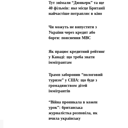
Тут знімали “Дюнкерк” та ще
40 фільмів: яке місце Британії
найчастіше потрапляє в кіно
Чи можуть не випустити з
України через кредит або
борги: пояснення МВС
Як працює кредитний рейтинг
у Канаді: що треба знати
іммігрантам
Трамп заборонив “пологовий
туризм” у США: що буде з
громадянством дітей
іммігрантів
“Війна проникала в кожен
урок”: британська
журналістка розповіла, як
вчила українську