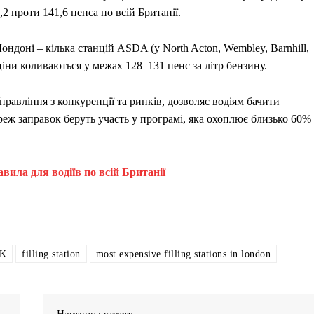
,2 проти 141,6 пенса по всій Британії.
ондоні – кілька станцій ASDA (у North Acton, Wembley, Barnhill,
де ціни коливаються у межах 128–131 пенс за літр бензину.
равління з конкуренції та ринків, дозволяє водіям бачити
ереж заправок беруть участь у програмі, яка охоплює близько 60%
ила для водіїв по всій Британії
UK
filling station
most expensive filling stations in london
Наступна стаття