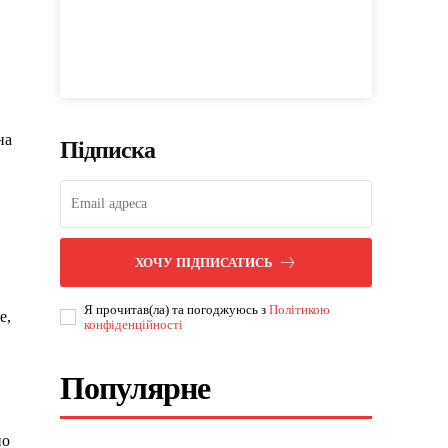
на
Підписка
ХОЧУ ПІДПИСАТИСЬ
Я прочитав(ла) та погоджуюсь з
Політикою
е,
конфіденційності
Популярне
по