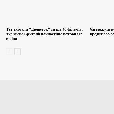
Тут знімали “Дюнкерк” та ще 40 фільмів:
Чи можуть не
яке місце Британії найчастіше потрапляє
кредит або 
в кіно