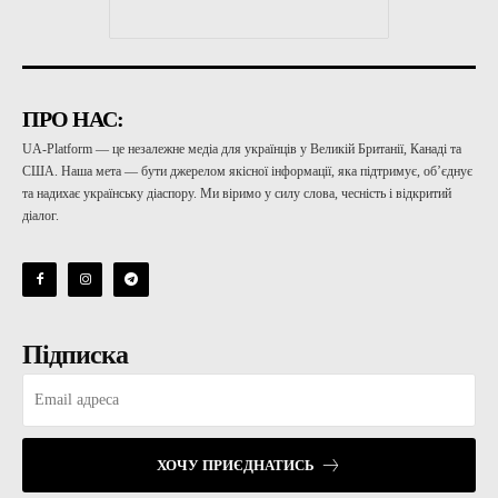
ПРО НАС:
UA-Platform — це незалежне медіа для українців у Великій Британії, Канаді та
США. Наша мета — бути джерелом якісної інформації, яка підтримує, об’єднує
та надихає українську діаспору. Ми віримо у силу слова, чесність і відкритий
діалог.
Підписка
ХОЧУ ПРИЄДНАТИСЬ