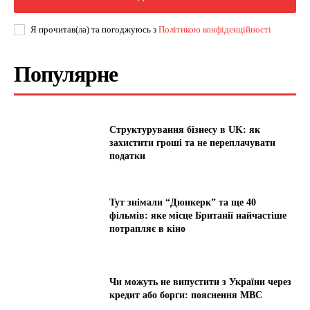
Я прочитав(ла) та погоджуюсь з
Політикою конфіденційності
Популярне
Структурування бізнесу в UK: як
захистити гроші та не переплачувати
податки
Тут знімали “Дюнкерк” та ще 40
фільмів: яке місце Британії найчастіше
потрапляє в кіно
Чи можуть не випустити з України через
кредит або борги: пояснення МВС