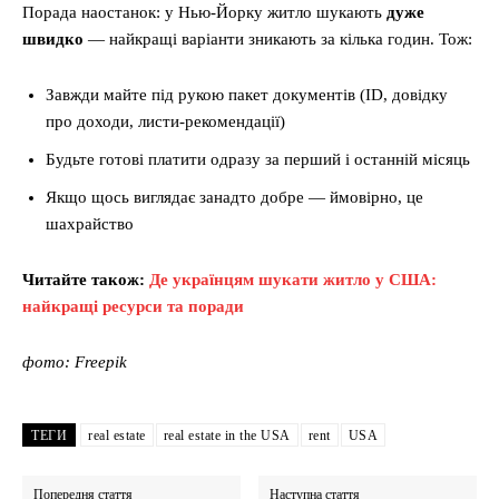
Порада наостанок: у Нью-Йорку житло шукають
дуже
швидко
— найкращі варіанти зникають за кілька годин. Тож:
Завжди майте під рукою пакет документів (ID, довідку
про доходи, листи-рекомендації)
Будьте готові платити одразу за перший і останній місяць
Якщо щось виглядає занадто добре — ймовірно, це
шахрайство
Читайте також:
Де українцям шукати житло у США:
найкращі ресурси та поради
фото: Freepik
ТЕГИ
real estate
real estate in the USA
rent
USA
Попередня стаття
Наступна стаття