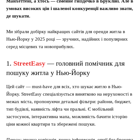
Манхеттені, а хтось — сімейне гніздечко в Брукліні. Але в
умовах високих цін і шаленої конкуренції важливо знати,
де шукати.
Ми зібрали добірку найкращих сайтів для оренди житла в
Нью-Йорку у 2025 році — зручних, надійних і популярних
серед місцевих та новоприбулих.
1.
StreetEasy
— головний помічник для
пошуку житла у Нью-Йорку
Цей сайт — must-have для всіх, хто шукає житло в Нью-
Йорку. StreetEasy спеціалізується винятково на нерухомості в
межах міста, пропонуючи детальні фільтри: райони, бюджет,
тип будівлі, наявність ліфта чи пральні. Є мобільний
застосунок, інтерактивна мапа, можливість бачити історію
ціни кожної квартири та збережені пошуки.
Плюси:
зручна навігація, точна інформація, опції без брокера