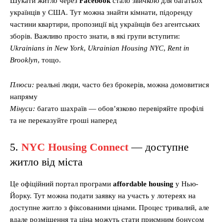
Шукати житло через
Facebook
стало звичкою для багатьох
українців у США. Тут можна знайти кімнати, підоренду
частини квартири, пропозиції від українців без агентських
зборів. Важливо просто знати, в які групи вступити:
Ukrainians in New York
,
Ukrainian Housing NYC
,
Rent in
Brooklyn
, тощо.
Плюси:
реальні люди, часто без брокерів, можна домовитися
напряму
Мінуси:
багато шахраїв — обов’язково перевіряйте профілі
та не переказуйте гроші наперед
5.
NYC Housing Connect
— доступне
житло від міста
Це офіційний портал програми
affordable housing
у Нью-
Йорку. Тут можна подати заявку на участь у лотереях на
доступне житло з фіксованими цінами. Процес тривалий, але
вдале розміщення та ціна можуть стати приємним бонусом