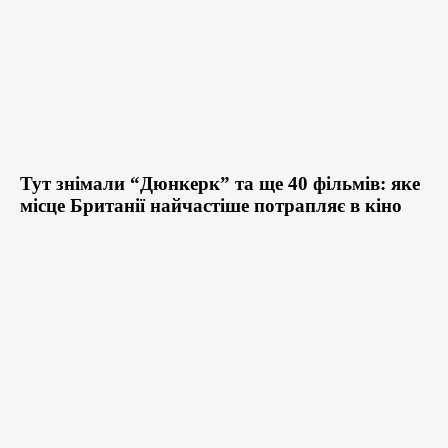
Тут знімали “Дюнкерк” та ще 40 фільмів: яке
місце Британії найчастіше потрапляє в кіно