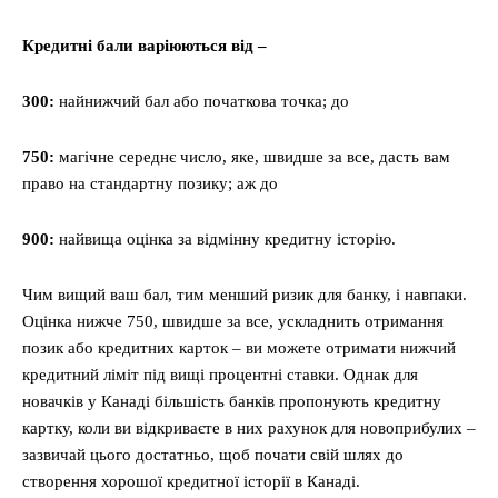
Кредитні бали варіюються від –
300:
найнижчий бал або початкова точка; до
750:
магічне середнє число, яке, швидше за все, дасть вам
право на стандартну позику; аж до
900:
найвища оцінка за відмінну кредитну історію.
Чим вищий ваш бал, тим менший ризик для банку, і навпаки.
Оцінка нижче 750, швидше за все, ускладнить отримання
позик або кредитних карток – ви можете отримати нижчий
кредитний ліміт під вищі процентні ставки. Однак для
новачків у Канаді більшість банків пропонують кредитну
картку, коли ви відкриваєте в них рахунок для новоприбулих –
зазвичай цього достатньо, щоб почати свій шлях до
створення хорошої кредитної історії в Канаді.