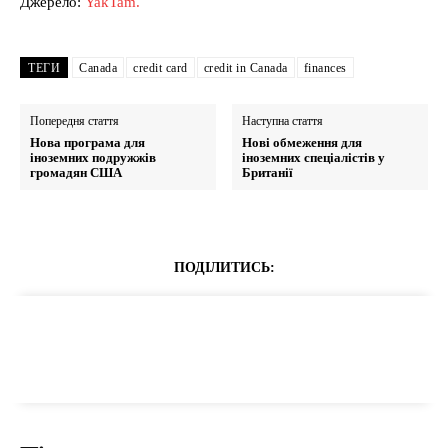
Джерело:
YakTam.
ТЕГИ
Canada
credit card
credit in Canada
finances
Попередня стаття
Наступна стаття
Нова програма для
Нові обмеження для
іноземних подружжів
іноземних спеціалістів у
громадян США
Британії
ПОДІЛИТИСЬ: