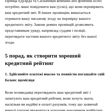
Принца Едуарда та Саскачеван компанії або фізичній особі
потрібно лише повідомити вам (усно), що вони перевіряють
ваш кредитний звіт. В інших провінціях вимагається
отримати вашу письмову згоду на перевірку вашого
кредитного звіту. Закони деяких провінцій дозволяють
представникам уряду, наприклад суддям і поліції,
переглядати частини вашого кредитного звіту без вашої
згоди.
5 порад, як створити хороший
кредитний рейтинг
1. Здійснюйте платежі вчасно та повністю погашайте свій
баланс щомісяця
Коли позикодавці переглядають ваш кредитний звіт і
запитують ваш кредитний рейтинг, вони хочуть знати,
наскільки ви надійні в оплаті рахунків, тому що зазвичай
минулі платежі вважаються хорошим показником майбутніх